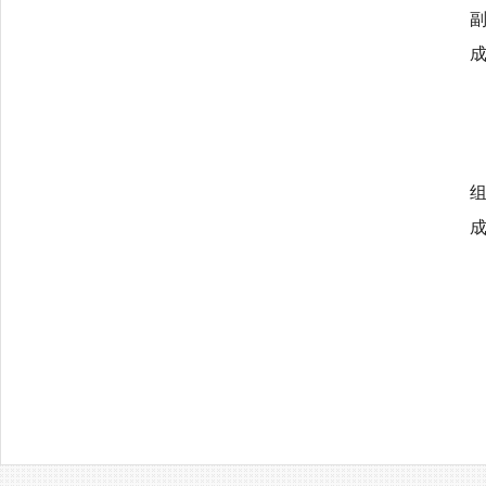
副组长：张
成 员：吴立航 赵立芹
组 长：张
成 员：陈
吴立航 徐 红
自然科学学
2023年0