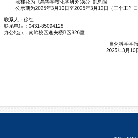
段桂花为《高等学校化学研究
(
英
)
》副总编
公示期为
2025
年
3
月
10
日至
2025
年
3
月
12
日（三个工作
联系人：徐红
联系电话：
0431-85094128
办公地点：南岭校区逸夫楼
B
区
826
室
自然科学学
2025年3月10