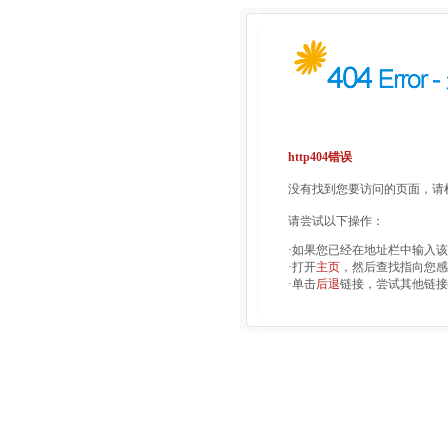
http404错误
没有找到您要访问的页面，请检
请尝试以下操作：
·如果您已经在地址栏中输入
·打开
主页
，然后查找指向您感
·单击
后退
链接，尝试其他链接