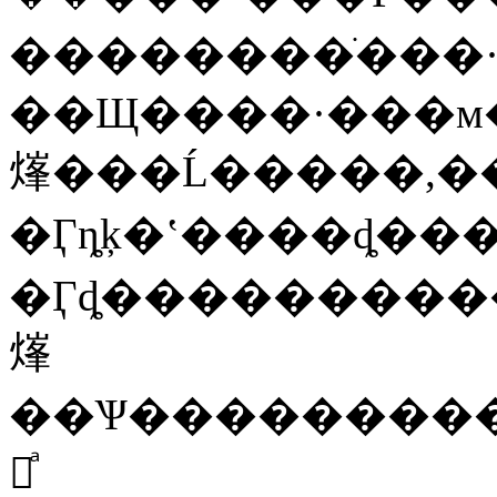
��������ֹ���
��Щ����·���м���Ŀ����Ǹ��Ž�·����ȫ����
㷨���Ĺ�����,�
�Ӷȵķ�ʽ����ȡ���ٵ�ʱ�
�Ӷȡ�����������Ѱ��������,ͳһ�޸���Ϣ�ص�ֵ
㷨
��Ѱ���������
㷨ͣ