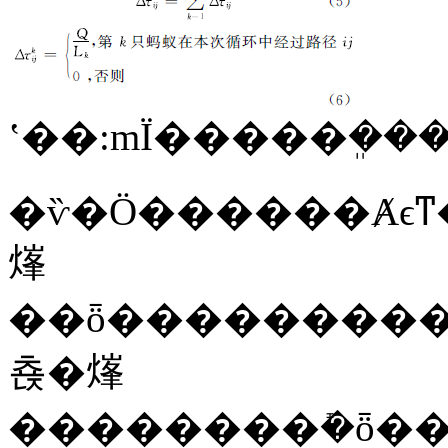
ʽ��:mΪ�����ܸ��
�ѷ�Ӧ������Ⱥϵͳ�Ľ���״̬,���Ĵ�С
㷨
��ȫ�����������������ٶ
쵽�㷨
��������ܺ�ȫ����������;��