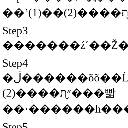
Step3
�������źʹ��Ž�
Step4
�ڶ������õõ��Ĺ���·��Ѱ��,������·����Ϊ�ؾ����ı�,�ǹ���·���ϵĳ��а�ʽ(1)
(2)����״̬ת���빫
��·������һ���
Step5