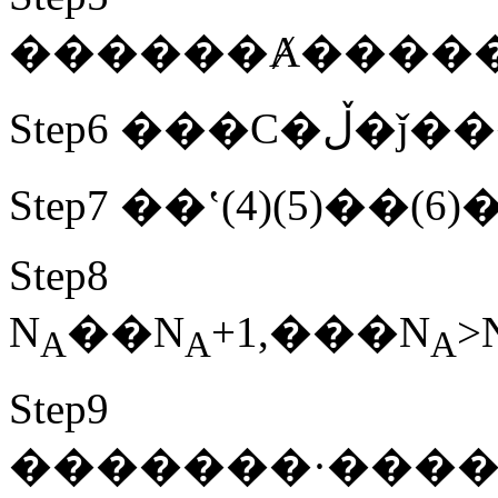
Step6 �
Step8
N
��N
+1,���N
>
A
A
A
Step9
�������·����