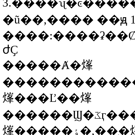
3.����ʯ�ͼ����
�ũ��,���� ��ԭ 13
ժҪ
�����Ⱥ�㷨
�������������ʱ���������ٶ��������
㷨���Ľ��㷨
������Ϣ�ػӷ���������Ӧ��������,�����
㷨�����ٶ�,��֤�㷨