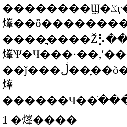
��������Ϣ�ػӷ���������Ӧ��������,��֤�
㷨��ȫ����������,�
����ֲ����Ž⡣�
㷨Ѱ�Ҹ���·��,ʹ��
��ǰ���ڷ��ָ��õ�·��,����������·���⡣���
㷨
1 �㷨����