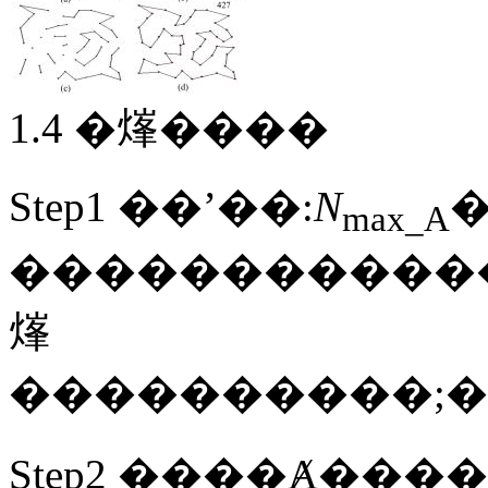
1.4 �㷨����
Step1 ��ʼ��:
N
max_A
������������
㷨
Step2 ����Ⱥ�ֳ��