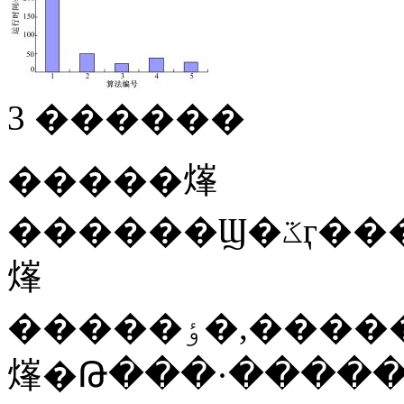
3 ������
�����㷨
������Ϣ�ػӷ���������Ӧ�������Ƶ����
㷨
�����ٶ�,������ȼ�����ĳЩ���ŵ�·���ϡ���ͨ����ǿ�
㷨�Թ���·�����