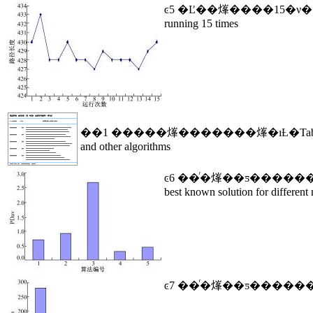
ͼ5 �Ľ��㷨����15�ν�
running 15 times
��1 �����㷨�������㷨�ıȽ�
Ta
and other algorithms
ͼ6 ��ͬ�㷨��ƽ�����
best known solution for different
ͼ7 ��ͬ�㷨��ƽ�����