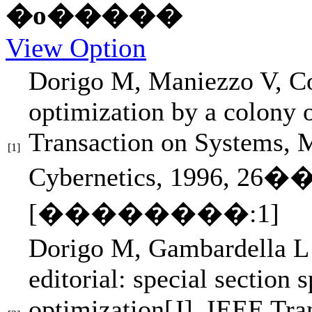
�ο�����
View Option
Dorigo M
,
Maniezzo V
,
C
optimization by a colony 
Transaction on Systems, M
[1]
Cybernetics,
1996
,
26
�
[��������:1]
Dorigo M
,
Gambardella 
editorial: special section 
optimization
[J].
IEEE Tran