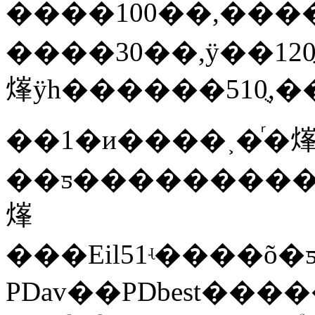
����100��,���
����30��,ÿ��1
㷨ÿһ������510ֻ,
��1
�и����˲�ͬ�
㷨
���Eil51ʵ����õ
PDav��PDbest��