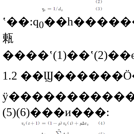
ʽ��:q
��һ�������
0
㼯
1.2 ��Ϣ������
ÿ������������,�
(5)(6)���и���: