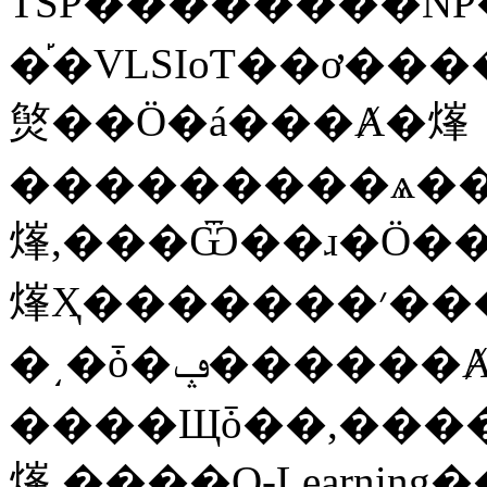
TSP��������NP���
�֡�VLSIоƬ��ơ�
㷺��Ӧ�á���Ⱥ�㷨
���������ѧ��D
㷨,���Ѿ��ɹ�Ӧ�
㷨Ҳ�������׳������졢ͣ
�͵�ȱ�ݡ������Ⱥ�㷨
����Щȱ��,���
㷨,����Q-Learning