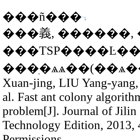
���ñ���
���義, ������, 
���TSP����Ŀ���
���ִ�ѧѧ��(��ѧ��), 2
Xuan-jing, LIU Yang-yang
al. Fast ant colony algorith
problem[J]. Journal of Jili
Technology Edition, 2013,
Permissions