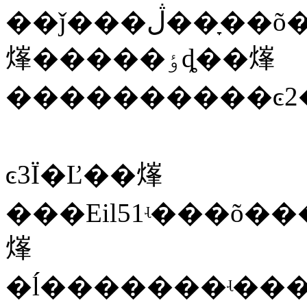
��ǰ���ڷ��ָ��õ�·��,������������·����,�����Լ��ٴ������ظ�����,����
㷨�����ٶȡ��㷨
����������
ͼ2
ͼ3
Ϊ�Ľ��㷨
���Eil51ʵ���õ�
㷨
�ĺ�������ʵ�����ǴӴ��ڷǹ���·���ĳ����й���һ�����·�������Ǻ͹���·���������һ����·