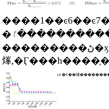
��
��1
��
ͼ6
��
ͼ7
�
�ڵ����������ٵ������,�㷨
���������ڻ�ӽ����г��ĶԱ��
㷨,�Ӷ���һ����
ͼ4 �Ľ��㷨�������