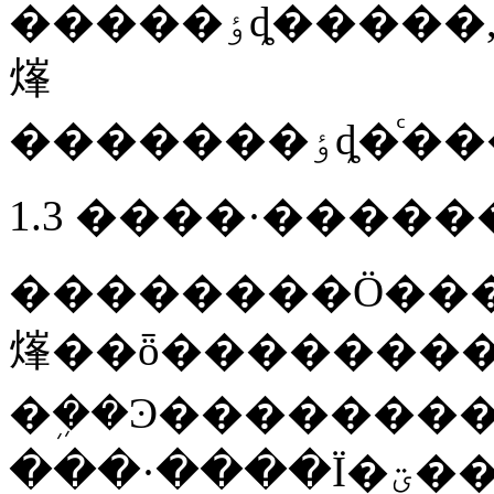
�����ٶȡ�����,Ϊ������һ����Сֵ,��ֹ�˦ѹ�С�������
㷨
1.3 ����·����
��������Ӧ��
㷨��ȫ��������
���·����Ϊ�ؾ�����,�Խ����㷨