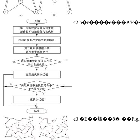
ͼ2 һ�ε����е���ȺѰ
ͼ3 �Ľ��㷨��õ�·��
Fig.