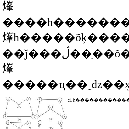
㷨
����һ�������
㷨һ�����õķ����
��ǰ���ڷ��
㷨
�����ҵ��˷ǳ��ӽ