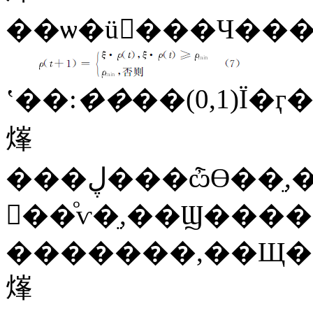
��ѡ�ü򵥶���Ч�
ʽ��:
��
��(0,1)Ϊ�
㷨
���ڸ���ѽϴ��ֵ,��Ϣ������������ռ������λ,��ǰ��������·����ѡ��Ŀ����Խϴ�,�����ٶȱȽϿ�,��Ҳ����������ֲ����Ž⡣�����
𽥽��ͦѵ�ֵ,��Ϣ��
�������,��Щ�
㷨