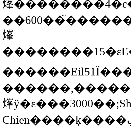
㷨��������4�ε
��600��֮�����
㷨
��������15�εĽ��ͼ
������Eil51Ϊ�
������,�����
㷨ÿ�ε���3000��;Shyi
Chien����ķ����ڲ��Ŵ��㷨