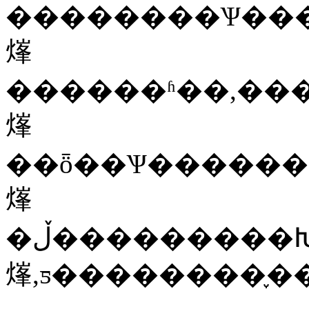
��������Ѱ�������е��ظ�
㷨
������ʱ��,��
㷨
��ȫ��Ѱ������
㷨
�ڵ���������Խ��ٵ������,��õĽ����ڻ�ӽ����г��������
㷨,ƽ��������֪��