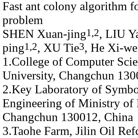
Fast ant colony algorithm f
problem
1,
2
SHEN Xuan-jing
, LIU Y
1,
2
3
ping
, XU Tie
, He Xi-w
1.College of Computer Scie
University, Changchun 130
2.Key Laboratory of Symb
Engineering of Ministry of 
Changchun 130012, China
3.Taohe Farm, Jilin Oil Re