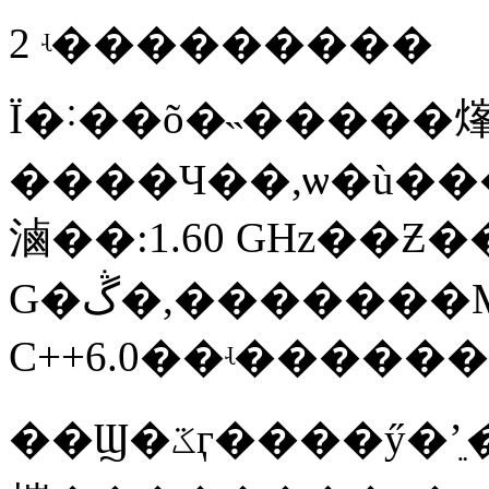
2 ʵ���������
Ϊ�˸��õ�˵�����
����Ч��,ѡ�ù���
滷��:1.60 GHz��Ƶ�
G�ڴ�,�������Microsoft Visual
C++6.0��ʵ����
��Ϣ�ػӷ����ӳ�ʼֵ