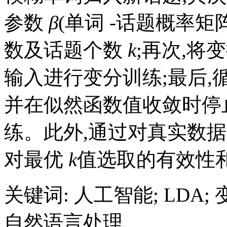
参数
β
(单词
-
话题概率矩阵
数及话题个数
k
;再次,将
输入进行变分训练;最后,
并在似然函数值收敛时停
练。此外,通过对真实数
对最优
k
值选取的有效性
关键词
:
人工智能
;
LDA
;
自然语言处理