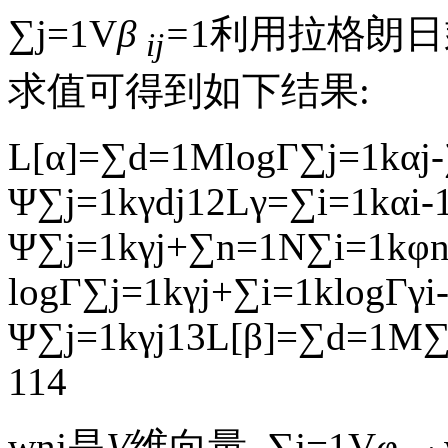
∑
j
=
1
V
β
=
1利用拉格朗日
ij
求值可得到如下结果:
L
[
α
]
=
∑
d
=
1
M
logΓ
∑
j
=
1
k
α
j
-
Ψ
∑
j
=
1
k
γ
d
j
12
L
γ
=
∑
i
=
1
k
α
i
-
Ψ
∑
j
=
1
k
γ
j
+
∑
n
=
1
N
∑
i
=
1
k
φ
n
logΓ
∑
j
=
1
k
γ
j
+
∑
i
=
1
k
logΓ
γ
i
Ψ
∑
j
=
1
k
γ
j
13
L
[
β
]
=
∑
d
=
1
M
1
14
w
n
j
是
V
维向量,
∑
j
=
1
V
φ