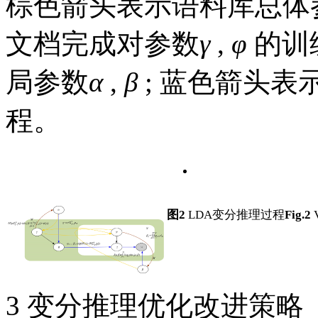
棕色箭头表示语料库总体
文档完成对参数
γ
,
φ
的训练
局参数
α
,
β
; 蓝色箭头表
程。
图2
LDA变分推理过程
Fig.2
V
3 变分推理优化改进策略