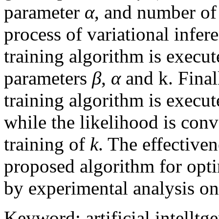
parameter
α
, and number of
process of variational infere
training algorithm is execu
parameters
β
,
α
and k. Final
training algorithm is execut
while the likelihood is con
training of
k
. The effectiven
proposed algorithm for opt
by experimental analysis on 
Keyword
:
artificial intelltg