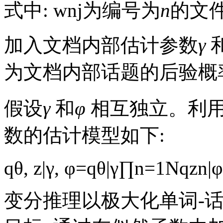
式中:
w
n
j
为编号为
n
的文
加入文档内部估计参数
γ
为文档内部话题的后验概
假设
γ
和
φ
相互独立。利
数的估计模型如下:
q
θ
,
z
|
γ
,
φ
=
q
θ
|
γ
∏
n
=
1
N
q
z
n
|
φ
变分推理以极大化单词-