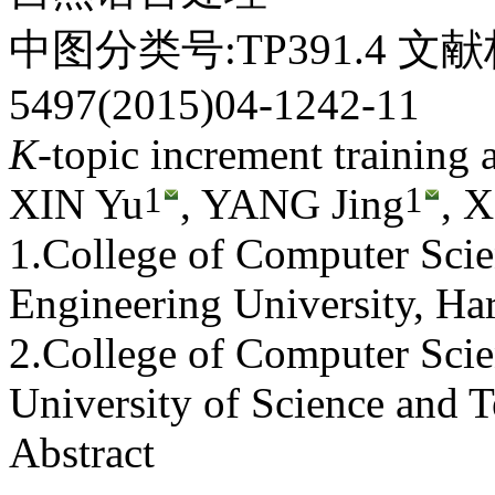
中图分类号:TP391.4 文献
5497(2015)04-1242-11
K
-topic increment training
1
1
XIN Yu
, YANG Jing
, 
1.College of Computer Sci
Engineering University, H
2.College of Computer Sci
University of Science and 
Abstract