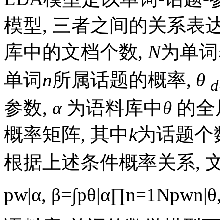
模型, 三者之间的关系表
库中的文档个数,
N
为单词
单词
n
所属话题的概率,
θ
d
参数,
α
为语料库中
θ
的全
概率矩阵, 其中
k
为话题个
根据上述条件概率关系, 
p
w
|
α
,
β
=
∫
p
θ
|
α
∏
n
=
1
N
p
w
n
|
θ