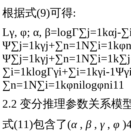
根据式(9)可得:
L
γ
,
φ
;
α
,
β
=
logΓ
∑
j
=
1
k
α
j
-
∑
Ψ
∑
j
=
1
k
γ
j
+
∑
n
=
1
N
∑
i
=
1
k
φ
Ψ
∑
j
=
1
k
γ
j
+
∑
n
=
1
N
∑
i
=
1
k
∑
j
∑
i
=
1
k
logΓ
γ
i
+
∑
i
=
1
k
γ
i
-
1
Ψ
γ
∑
n
=
1
N
∑
i
=
1
k
φ
ni
log
φ
ni
11
2.2 变分推理参数关系模
式(11)包含了(
α
,
β
,
γ
,
φ
)