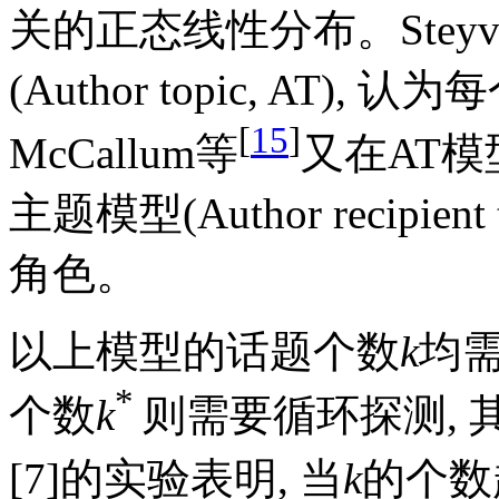
关的正态线性分布。Steyve
(Author topic, A
[
15
]
McCallum等
又在AT模
主题模型(Author recipie
角色。
以上模型的话题个数
k
均需
*
个数
k
则需要循环探测, 
[7]的实验表明, 当
k
的个数