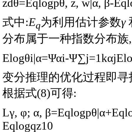
z
dθ
=
E
q
logp
θ
,
z
,
w
|
α
,
β
-
E
q
l
式中:
E
为利用估计参数
γ
q
分布属于一种指数分布族, 
E
log
θ
i
|
α
=
Ψ
α
i
-
Ψ
∑
j
=
1
k
α
j
E
l
变分推理的优化过程即寻
根据式(8)可得:
L
γ
,
φ
;
α
,
β
=
E
q
logp
θ
|
α
+
E
q
l
E
q
logq
z
10