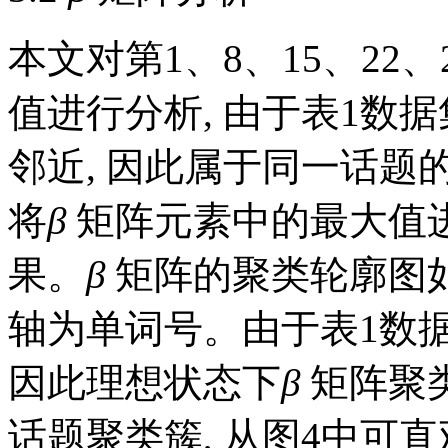
本文对第1、8、15、22
值进行分析, 由于
表1
数据
邻近, 因此属于同一话题
将
β
矩阵元素中的最大值
果。
β
矩阵的聚类轮廓图
轴为单词号。由于
表1
数
因此理想状态下
β
矩阵聚
话题聚类簇, 从
图4
中可直