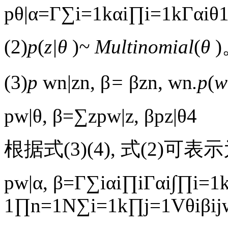
p
θ
|
α
=
Γ
∑
i
=
1
k
α
i
∏
i
=
1
k
Γ
α
i
θ
(2)
p
(
z|θ
)
~ Multinomial
(
θ
(3)
p
w
n
|
z
n
,
β
=
β
z
n
,
w
n
.p
(
w
p
w
|
θ
,
β
=
∑
z
p
w
|
z
,
β
p
z
|
θ
4
根据式(3)(4), 式(2)可表示
p
w
|
α
,
β
=
Γ
∑
i
α
i
∏
i
Γ
α
i
∫
∏
i
=
1
1
∏
n
=
1
N
∑
i
=
1
k
∏
j
=
1
V
θ
i
β
ij