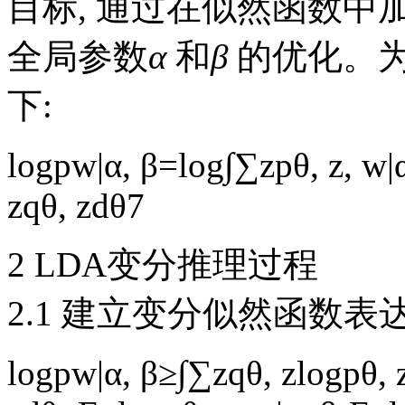
目标, 通过在似然函数中
全局参数
α
和
β
的优化。为
下:
logp
w
|
α
,
β
=
log
∫
∑
z
p
θ
,
z
,
w
|
z
q
θ
,
z
dθ
7
2 LDA变分推理过程
2.1 建立变分似然函数表
logp
w
|
α
,
β
≥
∫
∑
z
q
θ
,
z
logp
θ
,