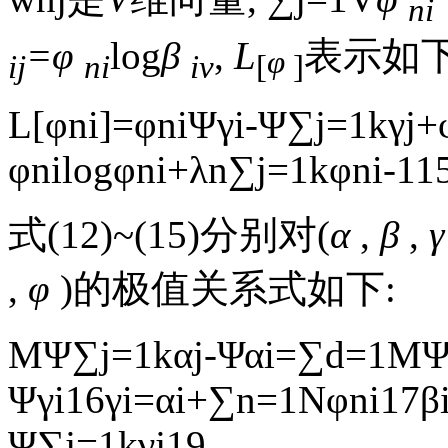
ni
=φ
log
β
,
L
表示如下
φ
ij
ni
iv
[
]
L
[
φ
ni
]
=
φ
ni
Ψ
γ
i
-
Ψ
∑
j
=
1
k
γ
j
+
φ
ni
log
φ
ni
+
λ
n
∑
j
=
1
k
φ
ni
-
1
1
式(12)~(15)分别对(
α
,
β
,
,
φ
)的极值关系式如下:
M
Ψ
∑
j
=
1
k
α
j
-
Ψ
α
i
=
∑
d
=
1
M
Ψ
γ
i
16
γ
i
=
α
i
+
∑
n
=
1
N
φ
ni
17
β
Ψ
∑
j
=
1
k
γ
j
19