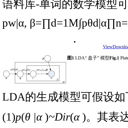
语料库-单词的数学模型可
p
w
|
α
,
β
=
∏
d
=
1
M
∫
p
θ
d
|
α
∏
n
=
View
Downlo
图1
LDA“ 盘子” 模型
Fig.1
Plat
LDA的生成模型可假设如
(1)
p
(
θ |α
)
~Dir
(
α
)。其表