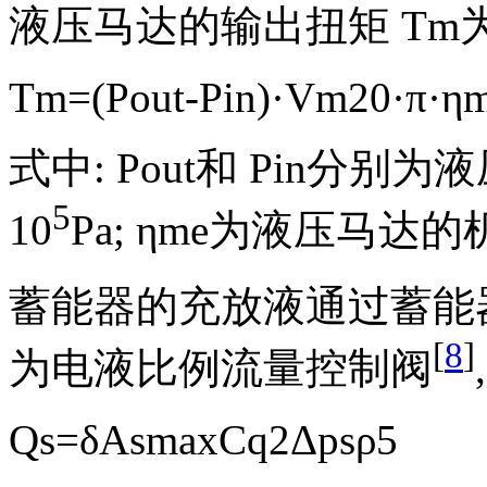
液压马达的输出扭矩
T
m
为
T
m
=
(
P
out
-
P
in
)
·
V
m
20
·
π
·
η
式中:
P
out
和
P
in
分别为液
5
10
Pa;
η
me
为液压马达的
蓄能器的充放液通过蓄能
[
8
]
为电液比例流量控制阀
Q
s
=
δ
A
smax
C
q
2
Δ
ps
ρ
5