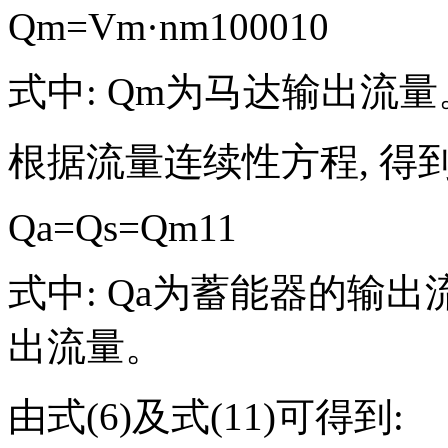
Q
m
=
V
m
·
n
m
1000
10
式中:
Q
m
为马达输出流量
根据流量连续性方程, 得到
Q
a
=
Q
s
=
Q
m
11
式中:
Q
a
为蓄能器的输出
出流量。
由式(6)及式(11)可得到: