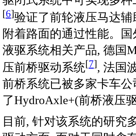
[
6
]
验证了前轮液压马达辅
附着路面的通过性能。国
液驱系统相关产品, 德国MA
[
7
]
压前桥驱动系统
, 法
前桥系统已被多家卡车公司
了HydroAxle+(前桥液
目前, 针对该系统的研究