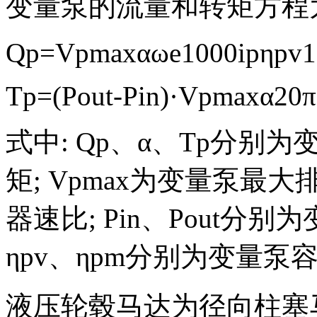
变量泵的流量和转矩方程
Q
p
=
V
pmax
α
ω
e
1000
i
p
η
pv
1
T
p
=
(
P
out
-
P
in
)
·
V
pmax
α
20
π
式中:
Q
p
、
α
、
T
p
分别为
矩;
V
pmax
为变量泵最大排
器速比;
P
in
、
P
out
分别为
η
pv
、
η
pm
分别为变量泵
液压轮毂马达为径向柱塞