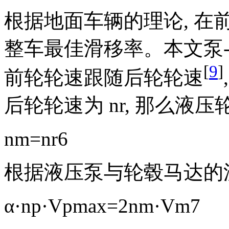
根据地面车辆的理论, 
整车最佳滑移率。本文泵
[
9
]
前轮轮速跟随后轮轮速
后轮轮速为
n
r
,
那么液压
n
m
=
n
r
6
根据液压泵与轮毂马达的流
α
·
n
p
·
V
pmax
=
2
n
m
·
V
m
7