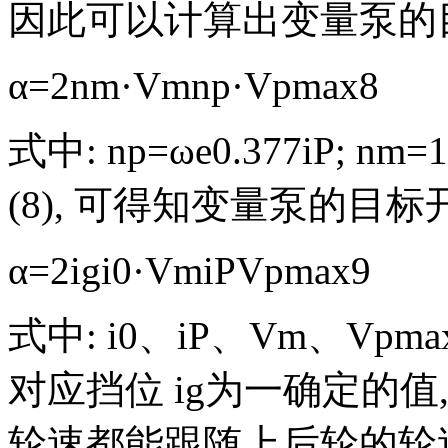
因此可以计算出变量泵的
α
=
2
n
m
·
V
m
n
p
·
V
pmax
8
式中:
n
p
=
ω
e
0.377
i
P
;
n
m
=
1
(8), 可得知变量泵的目标
α
=
2
i
g
i
0
·
V
m
i
P
V
pmax
9
式中:
i
0
、
i
P
、
V
m
、
V
pma
对应挡位
i
g
为一确定的值,
轮速都能跟随上后轮的轮