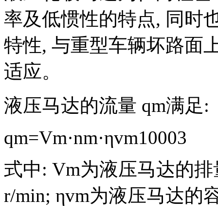
率及低惯性的特点, 同
特性, 与重型车辆坏路
适应。
液压马达的流量
q
m
满足:
q
m
=
V
m
·
n
m
·
η
vm
1000
3
式中:
V
m
为液压马达的排量,
r/min;
η
vm
为液压马达的