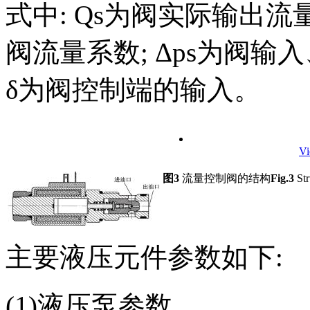
式中:
Q
s
为阀实际输出流量
阀流量系数;
Δ
ps
为阀输入
δ
为阀控制端的输入。
V
图3
流量控制阀的结构
Fig.3
Str
主要液压元件参数如下:
(1)液压泵参数