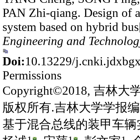
PAN Zhi-qiang. Design of ar
system based on hybrid bus
Engineering and Technolog
Doi:
10.13229/j.cnki.jdxb
Permissions
Copyright©2018, 吉
版权所有.吉林大学学报
基于混合总线的装甲车辆
1
1
1