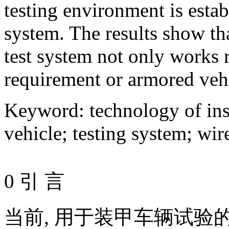
testing environment is establ
system. The results show th
test system not only works r
requirement or armored vehi
Keyword
:
technology of in
vehicle
;
testing system
;
wir
0 引 言
当前, 用于装甲车辆试