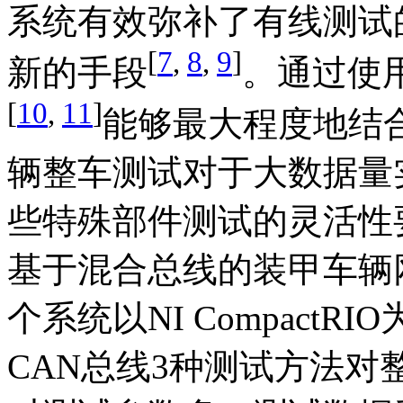
系统有效弥补了有线测试
[
7
,
8
,
9
]
新的手段
。通过使
[
10
,
11
]
能够最大程度地结合
辆整车测试对于大数据量
些特殊部件测试的灵活性
基于混合总线的装甲车辆
个系统以NI Compact
CAN总线3种测试方法对