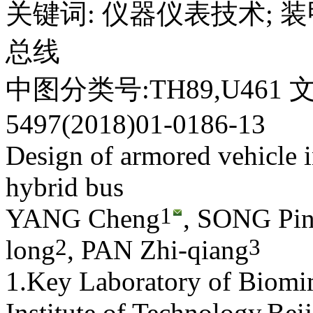
关键词
:
仪器仪表技术
;
装
总线
中图分类号:TH89,U461 
5497(2018)01-0186-13
Design of armored vehicle i
hybrid bus
1
YANG Cheng
, SONG Pi
2
3
long
, PAN Zhi-qiang
1.Key Laboratory of Biomi
Institute of Technology,Be