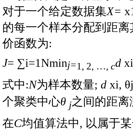
对于一个给定数据集
X=
x
的每一个样本分配到距离
价函数为:
J
=
∑
i
=
1
N
min
d
x
j=
1, 2, …,
c
式中:
N
为样本数量;
d
x
i
,
θ
个聚类中心
θ
之间的距离
j
在
C
均值算法中, 以属于