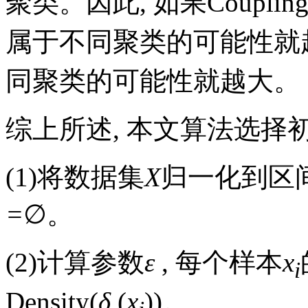
聚类。因此, 如果Coupling
属于不同聚类的可能性就越大
同聚类的可能性就越大。
综上所述, 本文算法选择
(1)将数据集
X
归一化到区
=
∅。
(2)计算参数
ε
, 每个样本
x
i
Density(
δ
(
x
))。