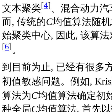
[
4
]
文本聚类
、混合动力汽
而, 传统的
C
均值算法随机
始聚类中心, 因此, 该算
[
6
]
。
到目前为止, 已经有很多
初值敏感问题。例如, Kris
算法为
C
均值算法确定初始聚
种全局
C
均值算法, 首先