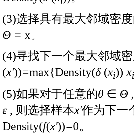
i
(3)选择具有最大邻域密
Θ =
x
。
(4)寻找下一个最大邻域
(
x'
))
=
max{Density(
δ
(
x
))
|x
i
(5)如果对于任意的
θ
∈
Θ
ε
, 则选择样本
x'
作为下一
Density(
f
(
x'
))
=
0。