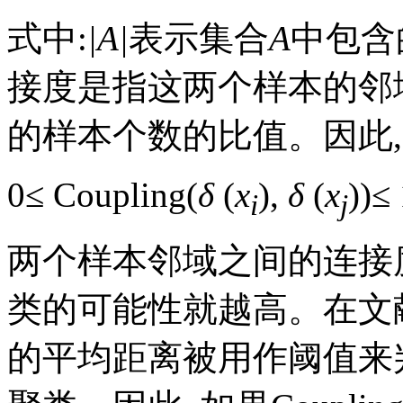
式中:
|A|
表示集合
A
中包含
接度是指这两个样本的邻
的样本个数的比值。因此, 
0≤ Coupling(
δ
(
x
),
δ
(
x
))≤
i
j
两个样本邻域之间的连接
类的可能性就越高。在文献[
的平均距离被用作阈值来