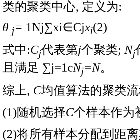
类的聚类中心, 定义为:
θ
=
1
N
j
∑
x
i
∈
C
j
x
(2)
j
i
式中:
C
代表第
j
个聚类;
N
j
j
且满足
∑
j
=
1
c
N
=N
。
j
综上,
C
均值算法的聚类流
(1)随机选择
C
个样本作为
(2)将所有样本分配到距