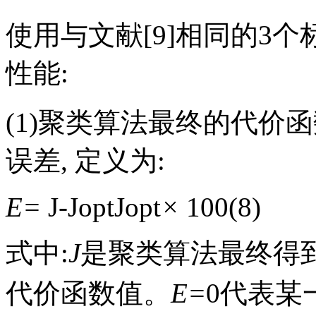
使用与文献[9]相同的3
性能:
(1)聚类算法最终的代价
误差, 定义为:
E=
J
-
J
opt
J
opt
×
100(8)
式中:
J
是聚类算法最终得
代价函数值。
E=
0代表某