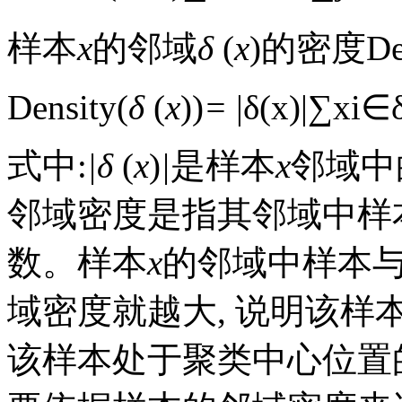
样本
x
的邻域
δ
(
x
)的密度Dens
Density(
δ
(
x
))
=
|
δ
(
x
)
|
∑
x
i
∈
式中:
|δ
(
x
)
|
是样本
x
邻域中
邻域密度是指其邻域中样
数。样本
x
的邻域中样本
域密度就越大, 说明该样
该样本处于聚类中心位置