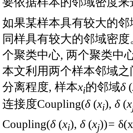
要依据样本的邻域密度来
如果某样本具有较大的邻
同样具有较大的邻域密度
个聚类中心, 两个聚类
本文利用两个样本邻域之
分离程度, 样本
x
的邻域
δ
(
i
连接度Coupling(
δ
(
x
),
δ
(
x
i
Coupling(
δ
(
x
),
δ
(
x
))
=
δ
(
i
j