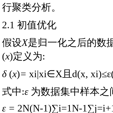
行聚类分析。
2.1 初值优化
假设
X
是归一化之后的数据
(
x
)定义为:
δ
(
x
)
=
x
i
|
x
i
∈
X
且
d
(
x
,
x
i
)
≤
ε
式中:
ε
为数据集中样本之间
ε =
2
N
(
N
-
1
)
∑
i
=
1
N
-
1
∑
j
=
i
+