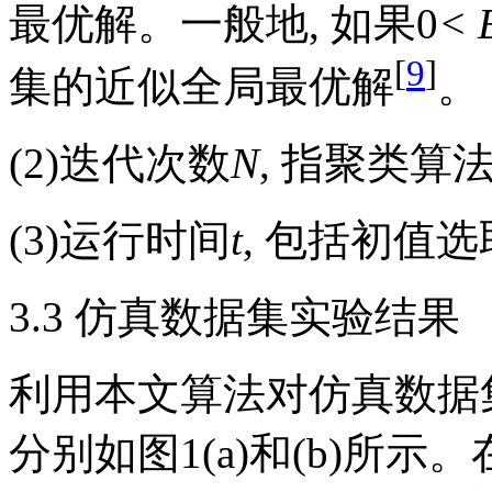
最优解。一般地, 如果0
< 
[
9
]
集的近似全局最优解
。
(2)迭代次数
N
, 指聚类
(3)运行时间
t
, 包括初值
3.3 仿真数据集实验结果
利用本文算法对仿真数据集
分别如图1(a)和(b)所示