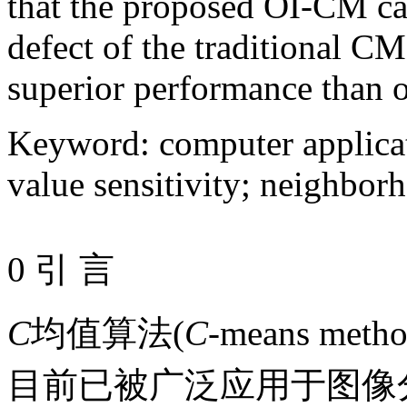
that the proposed OI-CM can
defect of the traditional CM 
superior performance than o
Keyword
:
computer applica
value sensitivity
;
neighborh
0 引 言
C
均值算法(
C
-means m
目前已被广泛应用于图像