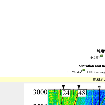
纯电
1
史文库
Vibration and noi
1
SHI Wen-ku
, LIU Guo-zheng
电机