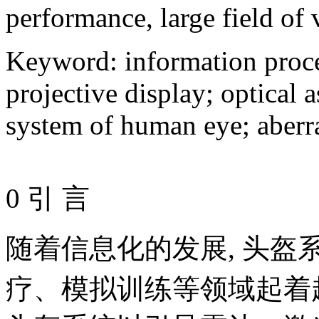
performance, large field of 
Keyword
:
information proc
projective display
;
optical 
system of human eye
;
aberr
0 引 言
随着信息化的发展, 头
疗、模拟训练等领域起着