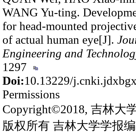
WANG Yu-ting. Development
for head-mounted projective
of actual human eye[J].
Jour
Engineering and Technolog
1297
Doi:
10.13229/j.cnki.jdxb
Permissions
Copyright©2018, 吉
版权所有 吉林大学学报