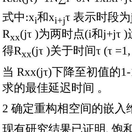
式中:x
和x
τ 表示时段为
i
i+j
R
(jτ )为两时点(i和j+j
xx
得R
(jτ )关于时间τ (τ =
xx
当
R
xx
(
jτ
)
下降至初值的1-
求的最佳延迟时间 。
2 确定重构相空间的嵌入
现有研究结果已证明, 