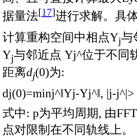
[
17
]
据量法
进行求解。具体
计算重构空间中相点Y
与
j
Y
与邻近点
Y
j
^
位于不同轨
j
距离
d
(0)为:
j
d
j
(
0
)
=
min
j
^
‖
Y
j
-
Y
j
^
‖
,
|
j
-
j
^
|
式中:
p
为平均周期, 由FF
点对限制在不同轨线上。