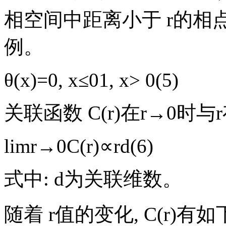
相空间中距离小于
r
的相
例。
θ
(
x
)
=
0
,
x
≤
0
1
,
x
>
0
(
5
)
关联函数
C
(
r
)
在
r
→
0
时与
r
lim
r
→
0
C
(
r
)
∝
r
d
(
6
)
式中:
d
为关联维数。
随着
r
值的变化,
C
(
r
)
有如