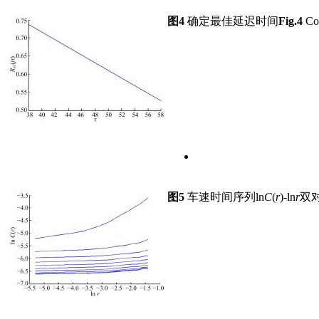
图4
确定最佳延迟时间
Fig.4
Con
图5
车速时间序列ln
C
(
r
)-ln
r
双