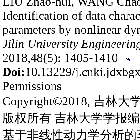
LIU Zhao-hui, WANG Cha
Identification of data charac
parameters by nonlinear dy
Jilin University Engineeri
2018,48(5): 1405-1410
Doi:
10.13229/j.cnki.jdxb
Permissions
Copyright©2018, 吉
版权所有 吉林大学学报
基于非线性动力学分析的