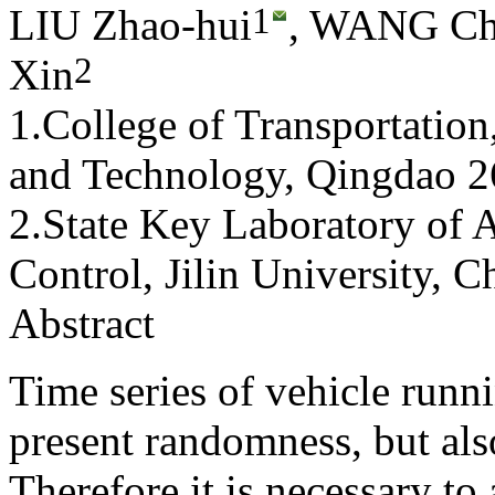
1
LIU Zhao-hui
, WANG C
2
Xin
1.College of Transportatio
and Technology, Qingdao 2
2.State Key Laboratory of 
Control, Jilin University,
Abstract
Time series of vehicle runn
present randomness, but also
Therefore it is necessary to 