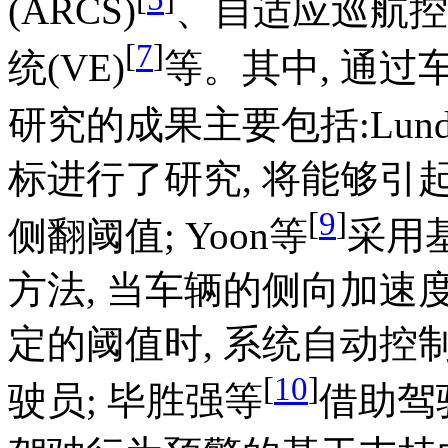
(ARCS)
、自适应巡航控制
[
7
]
统(VE)
等。其中, 通
研究的成果主要包括:Lun
标进行了研究, 将能够
[
9
]
侧翻阈值; Yoon等
采用
方法, 当车辆的侧向加
定的阈值时, 系统自动
[
10
]
驶员; 毕胜强等
借助驾