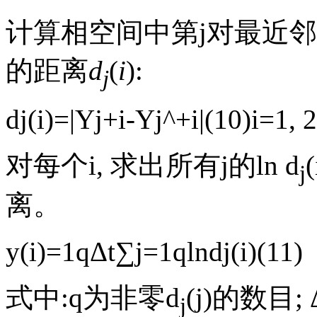
计算相空间中第j对最近
的距离
d
(
i
):
j
d
j
(
i
)
=
|
Y
j
+
i
-
Y
j
^
+
i
|
(
10
)
i
=
1, 2
对每个i, 求出所有j的ln d
j
离。
y
(
i
)
=
1
q
Δ
t
∑
j
=
1
q
ln
d
j
(
i
)
(
11
)
式中:q为非零d
(j)的数目; 
j