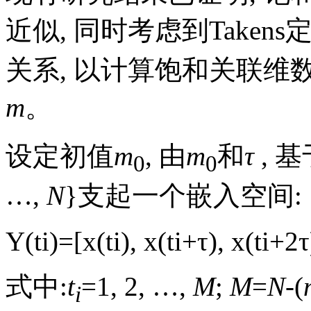
近似, 同时考虑到Take
关系, 以计算饱和关联维数
m
。
设定初值
m
, 由
m
和
τ
, 
0
0
…,
N
}支起一个嵌入空间:
Y
(
t
i
)
=
[
x
(
t
i
)
,
x
(
t
i
+
τ
)
,
x
(
t
i
+
2
τ
式中:
t
=1, 2, …,
M
;
M
=
N
-(
i