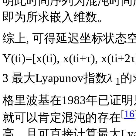
明此时间序列为混沌时间序
即为所求嵌入维数。
综上, 可得延迟坐标状态空
Y
(
t
i
)
=
[
x
(
t
i
)
,
x
(
t
i
+
τ
)
,
x
(
t
i
+
2
τ
3 最大Lyapunov指数
λ
的
1
格里波基在1983年已证明只
[
16
就可以肯定混沌的存在
高、且可直接计算最大Lyap