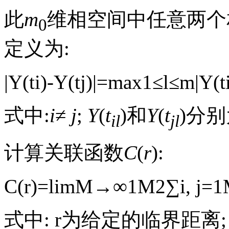
此
m
维相空间中任意两
0
定义为:
|
Y
(
t
i
)
-
Y
(
t
j
)
|
=
max
1
≤
l
≤
m
|
Y
(
t
式中:
i
≠
j
;
Y
(
t
)和
Y
(
t
)分
il
jl
计算关联函数
C
(
r
):
C
(
r
)
=
lim
M
→
∞
1
M
2
∑
i
,
j
=
1
式中:
r
为给定的临界距离