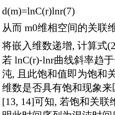
d
(
m
)
=
ln
C
(
r
)
ln
r
(
7
)
从而
m
0
维相空间的关联
将嵌入维数递增, 计算式(2
若
ln
C
(
r
)
⁃
ln
r
曲线斜率趋于
沌, 且此饱和值即为饱和
维数是否具有饱和现象来
[13, 14]可知, 若饱和关