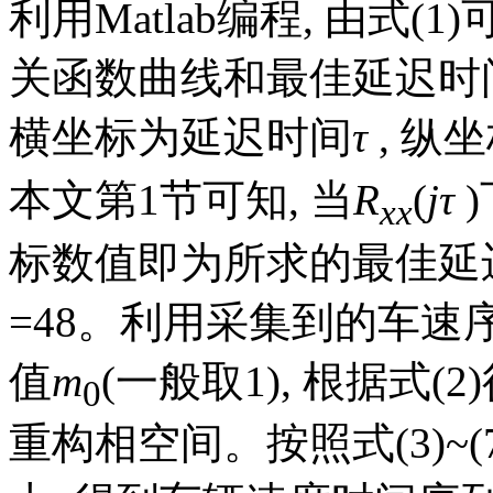
利用Matlab编程, 由式
关函数曲线和最佳延迟时间
横坐标为延迟时间
τ
, 纵
本文第1节可知, 当
R
(
jτ
xx
标数值即为所求的最佳延
=48。利用采集到的车速
值
m
(一般取1), 根据式
0
重构相空间。按照式(3)~(