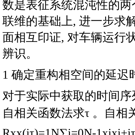
数是表征系统混沌性的两
联维的基础上, 进一步求解最
面相互印证, 对车辆运
辨识。
1 确定重构相空间的延迟
对于实际中获取的时间序列
自相关函数法求τ 。自相
R
xx
(
jτ
)
=
1
N
∑
i
=
0
N
-
1
x
i
x
i
+
j