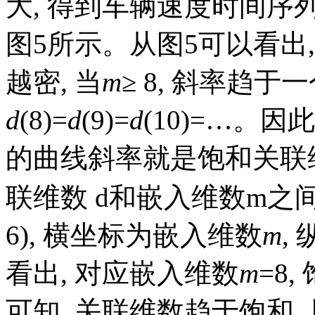
大, 得到车辆速度时间序列
图5所示。从图5可以看出,
越密, 当
m
≥ 8, 斜率趋于
d
(8)=
d
(9)=
d
(10)=…。因此
的曲线斜率就是饱和关联
联维数
d
和嵌入维数
m
之
6), 横坐标为嵌入维数
m
,
看出, 对应嵌入维数
m
=8
可知, 关联维数趋于饱和,