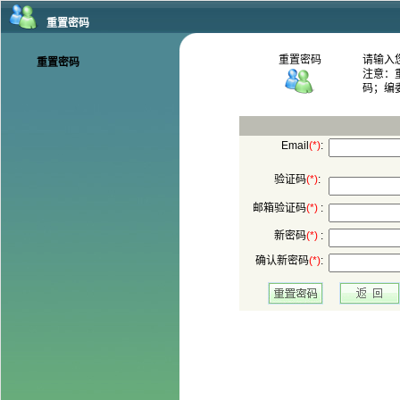
码；编
:
:
 :
 :
: