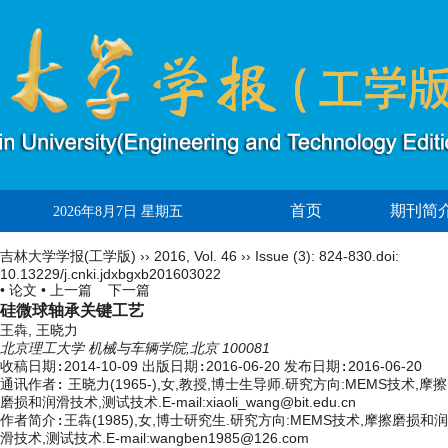
首页
期刊简
2026年8月7日 星期五
吉林大学学报(工学版)
››
2016
,
Vol. 46
››
Issue (3)
: 824-830.
doi:
10.13229/j.cnki.jdxbgxb201603022
• 论文 •
上一篇
下一篇
硅微球轴承关键工艺
王犇, 王晓力
北京理工大学 机械与车辆学院,北京 100081
收稿日期:
2014-10-09
出版日期:
2016-06-20
发布日期:
2016-06-20
通讯作者:
王晓力(1965-),女,教授,博士生导师.研究方向:MEMS技术,摩擦
磨损和润滑技术,测试技术.E-mail:xiaoli_wang@bit.edu.cn
作者简介:
王犇(1985),女,博士研究生.研究方向:MEMS技术,摩擦磨损和润
滑技术,测试技术.E-mail:wangben1985@126.com