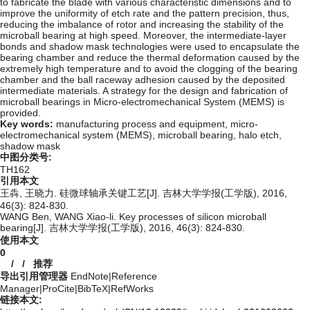
to fabricate the blade with various characteristic dimensions and to
improve the uniformity of etch rate and the pattern precision, thus,
reducing the imbalance of rotor and increasing the stability of the
microball bearing at high speed. Moreover, the intermediate-layer
bonds and shadow mask technologies were used to encapsulate the
bearing chamber and reduce the thermal deformation caused by the
extremely high temperature and to avoid the clogging of the bearing
chamber and the ball raceway adhesion caused by the deposited
intermediate materials. A strategy for the design and fabrication of
microball bearings in Micro-electromechanical System (MEMS) is
provided.
Key words:
manufacturing process and equipment,
micro-
electromechanical system (MEMS),
microball bearing,
halo etch,
shadow mask
中图分类号:
TH162
引用本文
王犇, 王晓力. 硅微球轴承关键工艺[J]. 吉林大学学报(工学版), 2016,
46(3): 824-830.
WANG Ben, WANG Xiao-li. Key processes of silicon microball
bearing[J]. 吉林大学学报(工学版), 2016, 46(3): 824-830.
使用本文
0
/
/
推荐
导出引用管理器
EndNote
|
Reference
Manager
|
ProCite
|
BibTeX
|
RefWorks
链接本文: