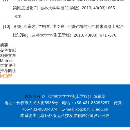
梁刚度退化
[J]. 吉林大学学报(工学版), 2013, 43(03): 665
-670 .
[10]
肖锐, 邓宗才, 兰明章, 申臣良.
不掺硅粉的活性粉末混凝土配合
比试验
[J]. 吉林大学学报(工学版), 2013, 43(03): 671 -676 .
摘要
参考文献
相关文章
Metrics
本文评价
推荐阅读
回顶部
版权所有
© 《吉林大学学报(工学版)》编辑部
地址：长春市人民大街5988号 电话：+86-431-85095297 传真：
+86-431-85094074 E-mail: xbgxb@jlu.edu.cn
本系统由北京玛格泰克科技发展有限公司设计开发