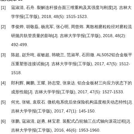
[1]
寇淑清, 石舟.
裂解连杆接合面三维重构及其强度与刚度
[J]. 吉林大
学学报(工学版), 2018, 48(5): 1515-1523.
[2]
李俊烨, 胡敬磊, 杨兆军, 张心明, 周曾炜.
离散相磨粒粒径对磨粒流
研抛共轨管质量的影响
[J]. 吉林大学学报(工学版), 2018, 48(2):
492-499.
[3]
陈超, 赵升吨, 崔敏超, 韩晓兰, 范淑琴, 石田徹.
AL5052铝合金板平
压重塑形连接试验
[J]. 吉林大学学报(工学版), 2017, 47(5): 1512-
1518.
[4]
郎利辉, 阚鹏, 王耀, 孙志莹, 张泉达.
铝合金板材三向应力状态下的
成形性能
[J]. 吉林大学学报(工学版), 2017, 47(5): 1527-1533.
[5]
何光, 张铭, 袁双石.
微机电系统后坐保险机构温度相关动态特性
[J].
吉林大学学报(工学版), 2017, 47(1): 145-150.
[6]
张鹏, 寇淑清, 赵勇, 林宝君.
装配式凸轮轴三点式轴向滚花过程
[J].
吉林大学学报(工学版), 2016, 46(6): 1953-1960.