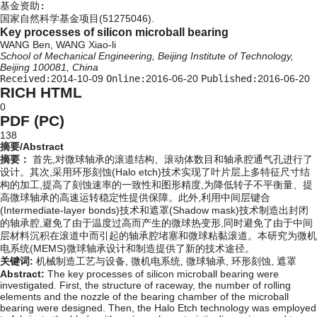
基金资助:
国家自然科学基金项目(51275046).
Key processes of silicon microball bearing
WANG Ben, WANG Xiao-li
School of Mechanical Engineering, Beijing Institute of Technology,
Beijing 100081, China
Received:
2014-10-09
Online:
2016-06-20
Published:
2016-06-20
RICH HTML
0
PDF (PC)
138
摘要/Abstract
摘要：
首先,对微球轴承的滚道结构、滚动体数目和轴承腔通气孔进行了
设计。其次,采用环形刻蚀(Halo etch)技术实现了叶片层上多特征尺寸结
构的加工,提高了刻蚀速率的一致性和图形精度,为降低转子不平衡量、提
高微球轴承的高速运转稳定性提供保障。此外,利用中间层键合
(Intermediate-layer bonds)技术和遮罩(Shadow mask)技术制造出封闭
的轴承腔,避免了由于温度过高而产生的微球热变形,同时避免了由于中间
层材料沉积在滚道中而引起的轴承腔堵塞和微球粘黏滚道。本研究为微机
电系统(MEMS)微球轴承设计和制造提供了新的技术途径。
关键词:
机械制造工艺与设备,
微机电系统,
微球轴承,
环形刻蚀,
遮罩
Abstract:
The key processes of silicon microball bearing were
investigated. First, the structure of raceway, the number of rolling
elements and the nozzle of the bearing chamber of the microball
bearing were designed. Then, the Halo Etch technology was employed