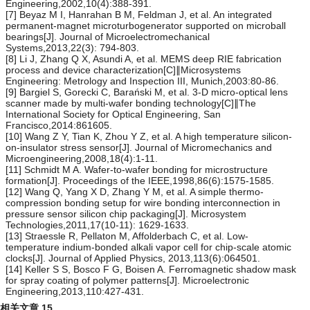
Engineering,2002,10(4):388-391.
[7] Beyaz M I, Hanrahan B M, Feldman J, et al. An integrated
permanent-magnet microturbogenerator supported on microball
bearings[J]. Journal of Microelectromechanical
Systems,2013,22(3): 794-803.
[8] Li J, Zhang Q X, Asundi A, et al. MEMS deep RIE fabrication
process and device characterization[C]∥Microsystems
Engineering: Metrology and Inspection III, Munich,2003:80-86.
[9] Bargiel S, Gorecki C, Barański M, et al. 3-D micro-optical lens
scanner made by multi-wafer bonding technology[C]∥The
International Society for Optical Engineering, San
Francisco,2014:861605.
[10] Wang Z Y, Tian K, Zhou Y Z, et al. A high temperature silicon-
on-insulator stress sensor[J]. Journal of Micromechanics and
Microengineering,2008,18(4):1-11.
[11] Schmidt M A. Wafer-to-wafer bonding for microstructure
formation[J]. Proceedings of the IEEE,1998,86(6):1575-1585.
[12] Wang Q, Yang X D, Zhang Y M, et al. A simple thermo-
compression bonding setup for wire bonding interconnection in
pressure sensor silicon chip packaging[J]. Microsystem
Technologies,2011,17(10-11): 1629-1633.
[13] Straessle R, Pellaton M, Affolderbach C, et al. Low-
temperature indium-bonded alkali vapor cell for chip-scale atomic
clocks[J]. Journal of Applied Physics, 2013,113(6):064501.
[14] Keller S S, Bosco F G, Boisen A. Ferromagnetic shadow mask
for spray coating of polymer patterns[J]. Microelectronic
Engineering,2013,110:427-431.
相关文章
15