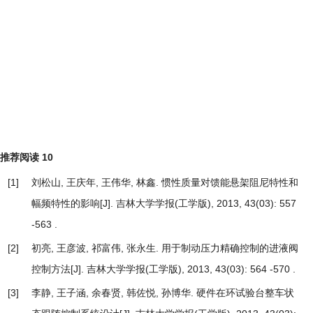
推荐阅读
10
[1]
刘松山, 王庆年, 王伟华, 林鑫.
惯性质量对馈能悬架阻尼特性和
幅频特性的影响
[J]. 吉林大学学报(工学版), 2013, 43(03): 557
-563 .
[2]
初亮, 王彦波, 祁富伟, 张永生.
用于制动压力精确控制的进液阀
控制方法
[J]. 吉林大学学报(工学版), 2013, 43(03): 564 -570 .
[3]
李静, 王子涵, 余春贤, 韩佐悦, 孙博华.
硬件在环试验台整车状