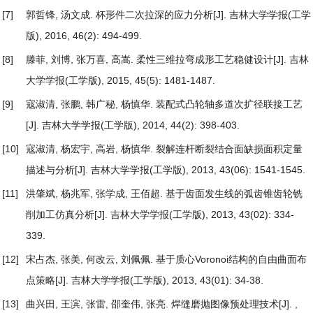
[7]
郭哲锋, 汤文成.
杯形件二次拉深的应力分析
[J]. 吉林大学学报(工学
版), 2016, 46(2): 494-499.
[8]
滕菲, 刘博, 张万喜, 高嵩.
柔性三维拉弯成形工艺稳健设计
[J]. 吉林
大学学报(工学版), 2015, 45(5): 1481-1487.
[9]
寇淑清, 张鹏, 韩广秘, 杨慎华.
装配式凸轮轴多道次扩径联接工艺
[J]. 吉林大学学报(工学版), 2014, 44(2): 398-403.
[10]
寇淑清, 杨宏宇, 高岩, 杨慎华.
裂解连杆断裂结合面缺损面积定量
描述与分析
[J]. 吉林大学学报(工学版), 2013, 43(06): 1541-1545.
[11]
洪肇斌, 杨兆军, 张学成, 王佰超.
基于齿面发生线的弧齿锥齿轮铣
削加工仿真分析
[J]. 吉林大学学报(工学版), 2013, 43(02): 334-
339.
[12]
宋占杰, 张美, 何改云, 刘佩佩.
基于质心Voronoi结构的自由曲面布
点策略
[J]. 吉林大学学报(工学版), 2013, 43(01): 34-38.
[13]
曲兴田, 王滨, 张雷, 邵奎伟, 张亮.
焊缝磨抛图像预处理技术
[J]. ,