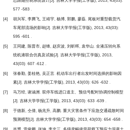
态跟随控制系统设计
[J]. 吉林大学学报(工学版), 2013, 43(03):
577 -583 .
[4]
胡兴军, 李腾飞, 王靖宇, 杨博, 郭鹏, 廖磊.
尾板对重型载货汽
车尾部流场的影响
[J]. 吉林大学学报(工学版), 2013, 43(03):
595 -601 .
[5]
王同建, 陈晋市, 赵锋, 赵庆波, 刘昕晖, 袁华山.
全液压转向系
统机液联合仿真及试验
[J]. 吉林大学学报(工学版), 2013,
43(03): 607 -612 .
[6]
张春勤, 姜桂艳, 吴正言.
机动车出行者出发时间选择的影响因
素
[J]. 吉林大学学报(工学版), 2013, 43(03): 626 -632 .
[7]
马万经, 谢涵洲.
双停车线进口道主、预信号配时协调控制模型
[J]. 吉林大学学报(工学版), 2013, 43(03): 633 -639 .
[8]
于德新, 仝倩, 杨兆升, 高鹏.
重大灾害条件下应急交通疏散时间
预测模型
[J]. 吉林大学学报(工学版), 2013, 43(03): 654 -658 .
[9]
肖赟, 雷俊卿, 张坤, 李忠三.
多级变幅疲劳荷载下预应力混凝土