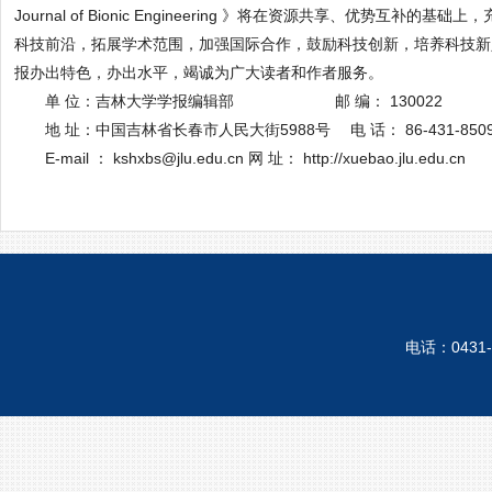
Journal of Bionic Engineering 》
将在资源共享、优势互补的基础上，
科技前沿，拓展学术范围，加强国际合作，鼓励科技创新，培养科技新
报办出特色，办出水平，竭诚为广大读者和作者服务。
单 位：吉林大学学报编辑部
邮 编： 130022
地 址：中国吉林省长春市人民大街5988号
电 话： 86-431-850
E-mail ：
kshxbs@jlu.edu.cn
网 址：
http://xuebao.jlu.edu.cn
电话：0431-8