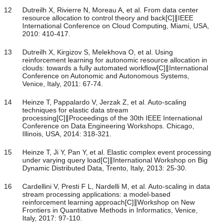
12
Dutreilh X, Rivierre N, Moreau A, et al. From data center
resource allocation to control theory and back[C]∥IEEE
International Conference on Cloud Computing, Miami, USA,
2010: 410-417.
13
Dutreilh X, Kirgizov S, Melekhova O, et al. Using
reinforcement learning for autonomic resource allocation in
clouds: towards a fully automated workflow[C]∥International
Conference on Autonomic and Autonomous Systems,
Venice, Italy, 2011: 67-74.
14
Heinze T, Pappalardo V, Jerzak Z, et al. Auto-scaling
techniques for elastic data stream
processing[C]∥Proceedings of the 30th IEEE International
Conference on Data Engineering Workshops. Chicago,
Illinois, USA, 2014: 318-321.
15
Heinze T, Ji Y, Pan Y, et al. Elastic complex event processing
under varying query load[C]∥International Workshop on Big
Dynamic Distributed Data, Trento, Italy, 2013: 25-30.
16
Cardellini V, Presti F L, Nardelli M, et al. Auto-scaling in data
stream processing applications: a model-based
reinforcement learning approach[C]∥Workshop on New
Frontiers in Quantitative Methods in Informatics, Venice,
Italy, 2017: 97-110.