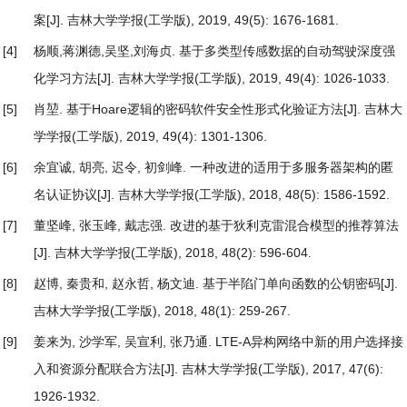
案
[J]. 吉林大学学报(工学版), 2019, 49(5): 1676-1681.
[4]
杨顺,蒋渊德,吴坚,刘海贞.
基于多类型传感数据的自动驾驶深度强
化学习方法
[J]. 吉林大学学报(工学版), 2019, 49(4): 1026-1033.
[5]
肖堃.
基于Hoare逻辑的密码软件安全性形式化验证方法
[J]. 吉林大
学学报(工学版), 2019, 49(4): 1301-1306.
[6]
余宜诚, 胡亮, 迟令, 初剑峰.
一种改进的适用于多服务器架构的匿
名认证协议
[J]. 吉林大学学报(工学版), 2018, 48(5): 1586-1592.
[7]
董坚峰, 张玉峰, 戴志强.
改进的基于狄利克雷混合模型的推荐算法
[J]. 吉林大学学报(工学版), 2018, 48(2): 596-604.
[8]
赵博, 秦贵和, 赵永哲, 杨文迪.
基于半陷门单向函数的公钥密码
[J].
吉林大学学报(工学版), 2018, 48(1): 259-267.
[9]
姜来为, 沙学军, 吴宣利, 张乃通.
LTE-A异构网络中新的用户选择接
入和资源分配联合方法
[J]. 吉林大学学报(工学版), 2017, 47(6):
1926-1932.