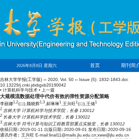
首页
期刊简
2026年8月8日 星期六
吉林大学学报(工学版)
››
2020
,
Vol. 50
››
Issue (5)
: 1832-1843.
doi:
10.13229/j.cnki.jdxbgxb20190042
• 计算机科学与技术 •
上一篇
大规模流数据处理中代价有效的弹性资源分配策略
1,
2
1,
3
1
1
1
李丽娜
(
),魏晓辉
,郝琳琳
,王兴旺
(
),王储
1.
吉林大学 计算机科学与技术学院，长春 130012
2.
长春大学 计算机科学技术学院，长春 130022
3.
吉林大学 符号计算与知识工程教育部重点实验室，长春 130012
收稿日期:
2019-01-11
出版日期:
2020-09-01
发布日期:
2020-09-16
通讯作者:
王兴旺 E-mail:linal11@mails.jlu.edu.cn;xww@jlu.edu.cn