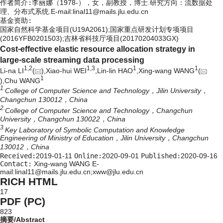
作者简介:
李丽娜（1978-），女，副教授，博士.研究方向：流数据处
理、分布式系统.E-mail:
linal11@mails.jlu.edu.cn
基金资助:
国家自然科学基金项目(U19A2061);国家重点研发计划专项项目
(2016YFB0201503);吉林省科技厅项目(20170204033GX)
Cost⁃effective elastic resource allocation strategy in
large⁃scale streaming data processing
1,
2
1,
3
1
1
Li-na LI
(
),Xiao-hui WEI
,Lin-lin HAO
,Xing-wang WANG
(
1
),Chu WANG
1.
College of Computer Science and Technology，Jilin University，
Changchun 130012，China
2.
College of Computer Science and Technology，Changchun
University，Changchun 130022，China
3.
Key Laboratory of Symbolic Computation and Knowledge
Engineering of Ministry of Education，Jilin University，Changchun
130012，China
Received:
2019-01-11
Online:
2020-09-01
Published:
2020-09-16
Contact:
Xing-wang WANG E-
mail:linal11@mails.jlu.edu.cn;xww@jlu.edu.cn
RICH HTML
17
PDF (PC)
823
摘要/Abstract