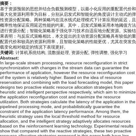
摘要：
基于资源预留的思想并结合负载预测模型，以最小化应用的重配置代价和
最大化资源利用率为目标，分别从启发式和智能化的角度设计主动式的弹
性资源分配策略。两种策略均在流水线式处理模式下计算应用的延迟，且
概率性地保证应用延迟性能的约束。其中，启发式策略采用本地阈值方法
进行资源分配；智能化策略基于强化学习技术自适应地分配资源。实验结
果表明：与反应式策略相比，本文提出的主动资源分配策略具有较低的重
配置代价和较高的资源利用率，且智能化策略的性能更优，尤其在突发负
载变化相对稳定的情况下表现更好。
关键词:
计算机系统结构,
流数据处理,
资源分配,
弹性调整,
强化学习
Abstract:
In large-scale stream processing, resource reconfiguration in strict
synchronization with changes in the stream data can guarantee the
performance of application, however the resource reconfiguration cost
of the system is relatively higher. Based on the idea of resource
reservation and combining with the load forecasting model, this paper
designs two proactive elastic resource allocation strategies from
heuristic and intelligent perspective respectively, which aim to minimize
the application reconfiguration cost and maximize the resource
utilization. Both strategies calculate the latency of the application in the
pipelined processing mode, and probabilistically guarantee the
constraint of the application latency performance. Among them, the
heuristic strategy uses the local threshold method for resource
allocation, and the intelligent strategy adaptively allocates resources
based on the reinforcement learning technology. Experimental results
show that compared with the reactive strategies, these two proactive
resource allocation strategies proposed in this paper both have low