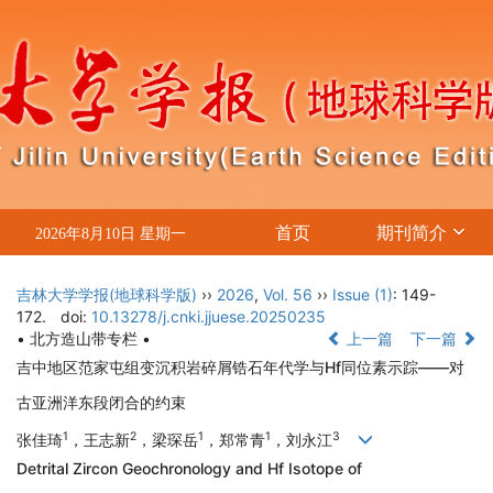
首页
期刊简介
2026年8月10日 星期一
吉林大学学报(地球科学版)
››
2026
,
Vol. 56
››
Issue (1)
: 149-
172.
doi:
10.13278/j.cnki.jjuese.20250235
• 北方造山带专栏 •
上一篇
下一篇
吉中地区范家屯组变沉积岩碎屑锆石年代学与Hf同位素示踪——对
古亚洲洋东段闭合的约束
1
2
1
1
3
张佳琦
，王志新
，梁琛岳
，郑常青
，刘永江
Detrital Zircon Geochronology and Hf Isotope of