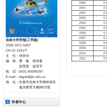
2000
0.
2001
0.
2002
0.
2003
0.
2004
0.
2005
0.
2006
0.
2007
0.
吉林大学学报(工学版)
2008
0.
ISSN 1671-5497
2009
0.
CN 22-1341/T
0.
2010
主 任：张祥合
0.
2011
编 辑：曹 敏 程仲基
赵莹莹 赵浩宇
电 话：0431-85095297
E-mail：xbgxb@jlu.edu.cn
地 址：长春市吉林大学南岭校区
逸夫教育大楼B823室
作者中心