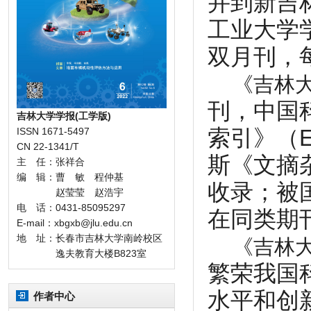
并到新吉
工业大学
双月刊，
《吉林大
刊，中国
吉林大学学报(工学版)
ISSN 1671-5497
索引》（E
CN 22-1341/T
斯《文摘
主 任：张祥合
编 辑：曹 敏 程仲基
收录；被
赵莹莹 赵浩宇
电 话：0431-85095297
在同类期
E-mail：xbgxb@jlu.edu.cn
地 址：长春市吉林大学南岭校区
《吉林大
逸夫教育大楼B823室
繁荣我国
水平和创
作者中心