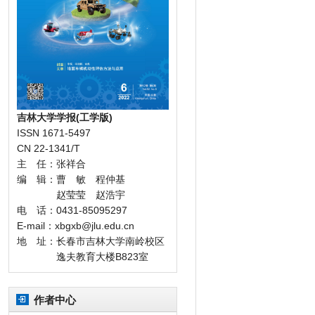
吉林大学学报(工学版)
ISSN 1671-5497
CN 22-1341/T
主 任：张祥合
编 辑：曹 敏 程仲基
赵莹莹 赵浩宇
电 话：0431-85095297
E-mail：xbgxb@jlu.edu.cn
地 址：长春市吉林大学南岭校区
逸夫教育大楼B823室
作者中心