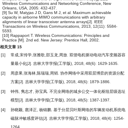
Wireless Communications and Networking Conference, New
Orleans, USA, 2005: 432-437.
[9] Su W, Matyjas J D, Gans M J, et al. Maximum achievable
capacity in airborne MIMO communications with arbitrary
alignments of linear transceiver antenna arrays[J]. IEEE
Transactions on Wireless Communications, 2013, 12(11): 5584-
5593.
[10] Rappaport T. Wireless Communications: Principles and
Practice [M]. 2nd ed. New Jersey: Prentice Hall, 2002.
相关文章
15
[1]
常成,宋传学,张雅歌,邵玉龙,周放.
双馈电机驱动电动汽车变频器容
量最小化
[J]. 吉林大学学报(工学版), 2018, 48(6): 1629-1635.
[2]
周彦果,张海林,陈瑞瑞,周韬.
协作网络中采用双层博弈的资源分配
方案
[J]. 吉林大学学报(工学版), 2018, 48(6): 1879-1886.
[3]
钟伟, 隽志才, 孙宝凤.
不完全网络的城乡公交一体化枢纽层级选址
模型
[J]. 吉林大学学报(工学版), 2018, 48(5): 1387-1397.
[4]
孙晓颖, 扈泽正, 杨锦鹏.
基于分层贝叶斯网络的车辆发动机系统电
磁脉冲敏感度评估
[J]. 吉林大学学报(工学版), 2018, 48(4): 1254-
1264.