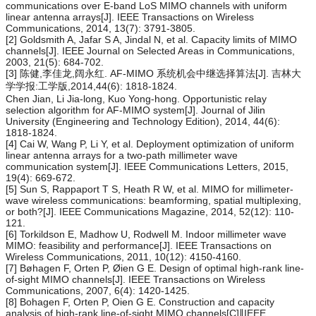
communications over E-band LoS MIMO channels with uniform
linear antenna arrays[J]. IEEE Transactions on Wireless
Communications, 2014, 13(7): 3791-3805.
[2] Goldsmith A, Jafar S A, Jindal N, et al. Capacity limits of MIMO
channels[J]. IEEE Journal on Selected Areas in Communications,
2003, 21(5): 684-702.
[3] 陈健,李佳龙,阔永红. AF-MIMO 系统机会中继选择算法[J]. 吉林大
学学报:工学版,2014,44(6): 1818-1824.
Chen Jian, Li Jia-long, Kuo Yong-hong. Opportunistic relay
selection algorithm for AF-MIMO system[J]. Journal of Jilin
University (Engineering and Technology Edition), 2014, 44(6):
1818-1824.
[4] Cai W, Wang P, Li Y, et al. Deployment optimization of uniform
linear antenna arrays for a two-path millimeter wave
communication system[J]. IEEE Communications Letters, 2015,
19(4): 669-672.
[5] Sun S, Rappaport T S, Heath R W, et al. MIMO for millimeter-
wave wireless communications: beamforming, spatial multiplexing,
or both?[J]. IEEE Communications Magazine, 2014, 52(12): 110-
121.
[6] Torkildson E, Madhow U, Rodwell M. Indoor millimeter wave
MIMO: feasibility and performance[J]. IEEE Transactions on
Wireless Communications, 2011, 10(12): 4150-4160.
[7] Bøhagen F, Orten P, Øien G E. Design of optimal high-rank line-
of-sight MIMO channels[J]. IEEE Transactions on Wireless
Communications, 2007, 6(4): 1420-1425.
[8] Bohagen F, Orten P, Oien G E. Construction and capacity
analysis of high-rank line-of-sight MIMO channels[C]∥IEEE