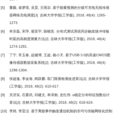
[5]
董颖, 崔梦瑶, 吴昊, 王雨后.
基于能量预测的分簇可充电无线传感
器网络充电调度
[J]. 吉林大学学报(工学版), 2018, 48(4): 1265-
1273.
[6]
牟宗磊, 宋萍, 翟亚宇, 陈晓笑.
分布式测试系统同步触发脉冲传输
时延的高精度测量方法
[J]. 吉林大学学报(工学版), 2018, 48(4):
1274-1281.
[7]
丁宁, 常玉春, 赵健博, 王超, 杨小天.
基于USB 3.0的高速CMOS图
像传感器数据采集系统
[J]. 吉林大学学报(工学版), 2018, 48(4):
1298-1304.
[8]
张超逸, 李金海, 阎跃鹏.
双门限唐检测改进算法
[J]. 吉林大学学报
(工学版), 2018, 48(2): 610-617.
[9]
关济实, 石要武, 邱建文, 单泽彪, 史红伟.
α
稳定分布特征指数估计
算法
[J]. 吉林大学学报(工学版), 2018, 48(2): 618-624.
[10]
李炜, 李亚洁.
基于离散事件触发通信机制的非均匀传输网络化控制