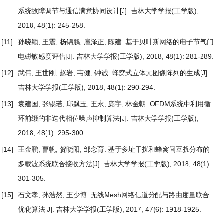
系统故障调节与通信满意协同设计
[J]. 吉林大学学报(工学版),
2018, 48(1): 245-258.
[11]
孙晓颖, 王震, 杨锦鹏, 扈泽正, 陈建.
基于贝叶斯网络的电子节气门
电磁敏感度评估
[J]. 吉林大学学报(工学版), 2018, 48(1): 281-289.
[12]
武伟, 王世刚, 赵岩, 韦健, 钟诚.
蜂窝式立体元图像阵列的生成
[J].
吉林大学学报(工学版), 2018, 48(1): 290-294.
[13]
袁建国, 张锡若, 邱飘玉, 王永, 庞宇, 林金朝.
OFDM系统中利用循
环前缀的非迭代相位噪声抑制算法
[J]. 吉林大学学报(工学版),
2018, 48(1): 295-300.
[14]
王金鹏, 曹帆, 贺晓阳, 邹念育.
基于多址干扰和蜂窝间互扰分布的
多载波系统联合接收方法
[J]. 吉林大学学报(工学版), 2018, 48(1):
301-305.
[15]
石文孝, 孙浩然, 王少博.
无线Mesh网络信道分配与路由度量联合
优化算法
[J]. 吉林大学学报(工学版), 2017, 47(6): 1918-1925.