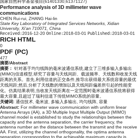
国家自然科学基金项目(61401330,61371127)
Performance analysis of 3D millimeter wave
communications
CHEN Rui-rui, ZHANG Hai-lin
State Key Laboratory of Integrated Services Networks, Xidian
University, Xi'an 710071, China
Received:
2016-12-20
Online:
2018-03-01
Published:
2018-03-01
RICH HTML
0
PDF (PC)
477
摘要/Abstract
摘要：
针对基于均匀线阵的毫米波通信系统,建立了三维多输入多输出
(MIMO)信道模型,研究了容量与天线间距、载波频率、天线数和收发天线
距离的关系。首先,利用信道的正交条件,推导出获得最大系统容量的最优
天线间距;然后,分析了天线数的增加以及天线间距偏差所引起的性能变
化。仿真结果表明,当收发天线距离在一定范围时毫米波通信系统将获得
最大容量,且超过了瑞利信道下传统MIMO系统的容量。
关键词:
通信技术,
毫米波,
多输入多输出,
均匀线阵,
容量
Abstract:
For millimeter wave communication with uniform linear
Antenna Arrays (AA), a 3D Multiple Input Multiple Output (MIMO)
channel model is established to study the relationships between the
capacity and the antenna separation, the carrier frequency, the
antenna number an the distance between the transmit and the receive
AA. First, utilizing the channel orthogonality, the optima antenna
separation corresponding to the achievable maximum capacity is