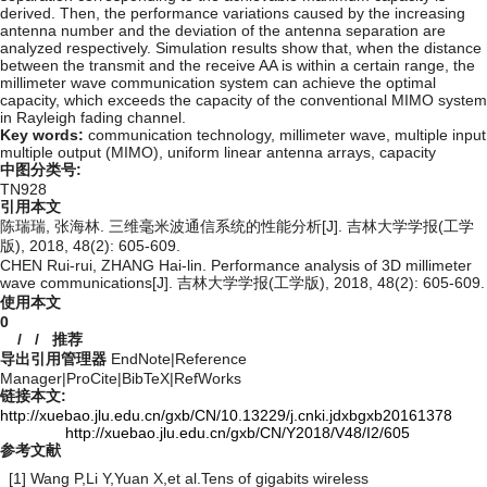
derived. Then, the performance variations caused by the increasing
antenna number and the deviation of the antenna separation are
analyzed respectively. Simulation results show that, when the distance
between the transmit and the receive AA is within a certain range, the
millimeter wave communication system can achieve the optimal
capacity, which exceeds the capacity of the conventional MIMO system
in Rayleigh fading channel.
Key words:
communication technology,
millimeter wave,
multiple input
multiple output (MIMO),
uniform linear antenna arrays,
capacity
中图分类号:
TN928
引用本文
陈瑞瑞, 张海林. 三维毫米波通信系统的性能分析[J]. 吉林大学学报(工学
版), 2018, 48(2): 605-609.
CHEN Rui-rui, ZHANG Hai-lin. Performance analysis of 3D millimeter
wave communications[J]. 吉林大学学报(工学版), 2018, 48(2): 605-609.
使用本文
0
/
/
推荐
导出引用管理器
EndNote
|
Reference
Manager
|
ProCite
|
BibTeX
|
RefWorks
链接本文:
http://xuebao.jlu.edu.cn/gxb/CN/10.13229/j.cnki.jdxbgxb20161378
http://xuebao.jlu.edu.cn/gxb/CN/Y2018/V48/I2/605
参考文献
[1] Wang P,Li Y,Yuan X,et al.Tens of gigabits wireless