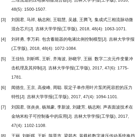
三维流道的压电驱动微混合器
[J]. 吉林大学学报(工学版), 2018,
48(5): 1500-1507.
[3]
刘国君, 马祥, 杨志刚, 王聪慧, 吴越, 王腾飞.
集成式三相流脉动微
混合芯片
[J]. 吉林大学学报(工学版), 2018, 48(4): 1063-1071.
[4]
刘祥勇, 李万莉.
包含蓄能器的电液比例控制模型
[J]. 吉林大学学报
(工学版), 2018, 48(4): 1072-1084.
[5]
王佳怡, 刘昕晖, 王昕, 齐海波, 孙晓宇, 王丽.
数字二次元件变量冲
击机理及其抑制
[J]. 吉林大学学报(工学版), 2017, 47(6): 1775-
1781.
[6]
闻德生, 王京, 高俊峰, 周聪.
双定子单作用叶片泵闭死容腔的压力
特性
[J]. 吉林大学学报(工学版), 2017, 47(4): 1094-1101.
[7]
刘国君, 张炎炎, 杨旭豪, 李新波, 刘建芳, 杨志刚.
声表面波技术在
金纳米粒子可控制备中的应用
[J]. 吉林大学学报(工学版), 2017,
47(4): 1102-1108.
[8]
王丽, 刘昕晖, 王昕, 陈晋市, 梁燚杰.
装载机数字液压传动系统换挡