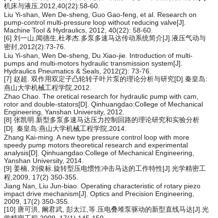
机床与液压,2012,40(22):58-60.
Liu Yi-shan, Wen De-sheng, Guo Gao-feng, et al. Research on
pump-control multi-pressure loop without reducing valve[J].
Machine Tool & Hydraulics, 2012, 40(22): 58-60.
[6] 刘一山,闻德生,杜孝杰.多泵多速马达传动系统简介[J].液压气动与
密封,2012(2):73-76.
Liu Yi-shan, Wen De-sheng, Du Xiao-jie. Introduction of multi-
pumps and multi-motors hydraulic transmission system[J].
Hydraulics Pneumatics & Seals, 2012(2): 73-76.
[7] 赵超. 双作用双定子凸轮转子叶片泵的理论分析与研究[D].秦皇岛:
燕山大学机械工程学院,2012.
Zhao Chao. The oretical research for hydraulic pump with cam,
rotor and double-stators[D]. Qinhuangdao:College of Mechanical
Engineering, Yanshan University, 2012.
[8] 张凯明.新型多泵多速马达压力控制回路的理论研究和实验分析
[D]. 秦皇岛:燕山大学机械工程学院,2014.
Zhang Kai-ming. A new type pressure control loop with more
speedy pump motors theoretical research and experimental
analysis[D]. Qinhuangdao:College of Mechanical Engineering,
Yanshan University, 2014.
[9] 姜楠, 刘俊标.旋转型压电惯性冲击马达的工作特性[J].光学精密工
程,2009, 17(2) 350-355.
Jiang Nan, Liu Jun-biao. Operating characteristic of rotary piezo
impact drive mechanism[J]. Optics and Precision Engineering,
2009, 17(2) 350-355.
[10] 唐可洪, 阚君武, 彭太江,等.压电叠堆泵驱动的新型直线马达[J].光