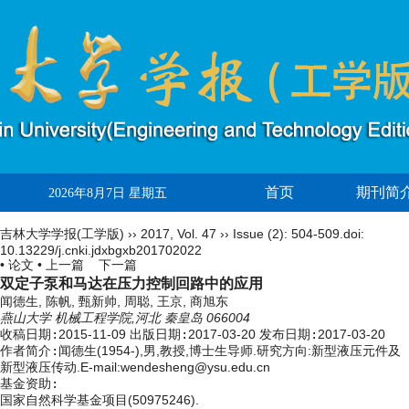
首页
期刊简
2026年8月7日 星期五
吉林大学学报(工学版)
››
2017
,
Vol. 47
››
Issue (2)
: 504-509.
doi:
10.13229/j.cnki.jdxbgxb201702022
• 论文 •
上一篇
下一篇
双定子泵和马达在压力控制回路中的应用
闻德生, 陈帆, 甄新帅, 周聪, 王京, 商旭东
燕山大学 机械工程学院,河北 秦皇岛 066004
收稿日期:
2015-11-09
出版日期:
2017-03-20
发布日期:
2017-03-20
作者简介:
闻德生(1954-),男,教授,博士生导师.研究方向:新型液压元件及
新型液压传动.E-mail:wendesheng@ysu.edu.cn
基金资助:
国家自然科学基金项目(50975246).