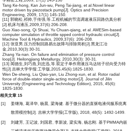
学精密工程,2009, 17(1) 145-150
Tang Ke-hong, Kan Jun-wu, Peng Tai-jiang, et al.Novel linear
motor driven by piezostack pump[J]. Optics and Precision
Engineering, 2009, 17(1) 145-150.
[11] 郭晓松,祁帅,于传强,等.工程机械的节流调速液压回路仿真分析
[J].机床与液压,2009,37(6):206-208.
Guo Xiao-song, Qi Shuai, Yu Chuan-qiang, et al. AMESim-based
computer simulation of throttle spped control hydraulic circuit[J].
Machine Tool & Hydraulics, 2009,37(6): 206-208.
[12] 张亚男.压力控制回路易出故障与排除简析[J].黑龙江冶
金,2010,30(3):30-31.
Zhang Ya-nan. On failure and elimination of pressure control
loop[J]. Heilongjiang Metallurgy, 2010,30(3): 30-31.
[13] 闻德生,刘巧燕,刘忠迅,等.双定子单作用液压马达转子径向受力特
性[J].吉林大学学报:工学版,2015,45(6):1825-1830.
Wen De-sheng, Liu Qiao-yan, Liu Zhong-xun, et al. Rotor radial
force of double-stator single-acting motor[J]. Journal of Jilin
University (Engineering and Technology Edition), 2015, 45(6):
1825-1830.
相关文章
15
[1]
姜继海, 葛泽华, 杨晨, 梁海健.
基于微分器的直驱电液伺服系统离
散滑模控制
[J]. 吉林大学学报(工学版), 2018, 48(5): 1492-1499.
[2]
刘建芳, 王记波, 刘国君, 李新波, 梁实海, 杨志刚.
基于PMMA内嵌