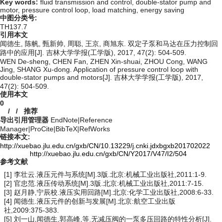
Key words:
fluid transmission and control,
double-stator pump and
motor,
pressure control loop,
load matching,
energy saving
中图分类号:
TH137.7
引用本文
闻德生, 陈帆, 甄新帅, 周聪, 王京, 商旭东. 双定子泵和马达在压力控制回
路中的应用[J]. 吉林大学学报(工学版), 2017, 47(2): 504-509.
WEN De-sheng, CHEN Fan, ZHEN Xin-shuai, ZHOU Cong, WANG
Jing, SHANG Xu-dong. Application of pressure control loop with
double-stator pumps and motors[J]. 吉林大学学报(工学版), 2017,
47(2): 504-509.
使用本文
0
/
/
推荐
导出引用管理器
EndNote
|
Reference
Manager
|
ProCite
|
BibTeX
|
RefWorks
链接本文:
http://xuebao.jlu.edu.cn/gxb/CN/10.13229/j.cnki.jdxbgxb201702022
http://xuebao.jlu.edu.cn/gxb/CN/Y2017/V47/I2/504
参考文献
[1] 李壮云.液压元件与系统[M].3版.北京:机械工业出版社,2011:1-9.
[2] 官忠范.液压传动系统[M].3版.北京:机械工业出版社,2011:7-15.
[3] 赵月静,宁辰校.液压实用回路[M].北京:化学工业出版社,2008:6-33.
[4] 闻德生.液压元件的创新与发展[M].北京:航空工业出版
社,2009:375-383.
[5] 刘一山,闻德生,郭高峰,等.无减压阀的一泵多压回路的特性分析[J].