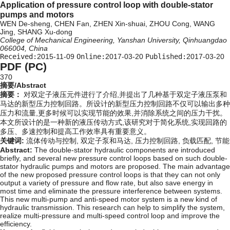
Application of pressure control loop with double-stator
pumps and motors
WEN De-sheng, CHEN Fan, ZHEN Xin-shuai, ZHOU Cong, WANG
Jing, SHANG Xu-dong
College of Mechanical Engineering, Yanshan University, Qinhuangdao
066004, China
Received:
2015-11-09
Online:
2017-03-20
Published:
2017-03-20
PDF (PC)
370
摘要/Abstract
摘要：
对双定子液压元件进行了介绍,并提出了几种基于双定子液压泵和
马达的新型压力控制回路。所设计的新型压力控制回路不仅可以输出多种
压力和流量,更多时候可以实现节能的效果,并消除系统之间的压力干扰。
本文所设计的是一种新的液压传动方式,该研究对于简化系统,实现回路的
多压、多速控制和提高工作效率具有重要意义。
关键词:
流体传动与控制,
双定子泵和马达,
压力控制回路,
负载匹配,
节能
Abstract:
The double-stator hydraulic components are introduced
briefly, and several new pressure control loops based on such double-
stator hydraulic pumps and motors are proposed. The main advantage
of the new proposed pressure control loops is that they can not only
output a variety of pressure and flow rate, but also save energy in
most time and eliminate the pressure interference between systems.
This new multi-pump and anti-speed motor system is a new kind of
hydraulic transmission. This research can help to simplify the system,
realize multi-pressure and multi-speed control loop and improve the
efficiency.