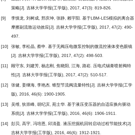
策略
[J]. 吉林大学学报(工学版), 2017, 47(3): 819-826.
[9]
李慎龙, 刘树成, 邢庆坤, 张静, 赖宇阳.
基于LBM-LES模拟的离合器
摩擦副流致运动效应
[J]. 吉林大学学报(工学版), 2017, 47(2): 490-
497.
[10]
张敏, 李松晶, 蔡申.
基于无阀压电微泵控制的微流控液体变色眼镜
[J]. 吉林大学学报(工学版), 2017, 47(2): 498-503.
[11]
顾守东, 刘建芳, 杨志刚, 焦晓阳, 江海, 路崧.
压电式锡膏喷射阀特
性
[J]. 吉林大学学报(工学版), 2017, 47(2): 510-517.
[12]
张健, 姜继海, 李艳杰.
锥型节流阀流量特性
[J]. 吉林大学学报(工学
版), 2016, 46(6): 1900-1905.
[13]
吴维, 狄崇峰, 胡纪滨, 苑士华.
基于液压变压器的自适应换向驱动
系统
[J]. 吉林大学学报(工学版), 2016, 46(6): 1906-1911.
[14]
彭贝, 高宇, 冯培恩, 邱清盈.
液压挖掘机回转启动过程节能技术
[J].
吉林大学学报(工学版), 2016, 46(6): 1912-1921.