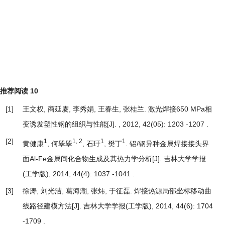
推荐阅读
10
[1]
王文权, 商延赓, 李秀娟, 王春生, 张桂兰.
激光焊接650 MPa相
变诱发塑性钢的组织与性能
[J]. , 2012, 42(05): 1203 -1207 .
[2]
1
1, 2
1
1
黄健康
, 何翠翠
, 石玗
, 樊丁
.
铝/钢异种金属焊接接头界
面Al-Fe金属间化合物生成及其热力学分析
[J]. 吉林大学学报
(工学版), 2014, 44(4): 1037 -1041 .
[3]
徐涛, 刘光洁, 葛海潮, 张炜, 于征磊.
焊接热源局部坐标移动曲
线路径建模方法
[J]. 吉林大学学报(工学版), 2014, 44(6): 1704
-1709 .