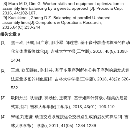
[8] Mura M D, Dini G. Worker skills and equipment optimization in
assembly line balancing by a genetic approach[J]. Procedia Cirp,
2016, 44:102-107.
[9] Kucukkoc I, Zhang D Z. Balancing of parallel U-shaped
assembly lines[J].Computers & Operations Research,
2015,64(C):233-244.
相关文章
6
[1]
焦玉玲, 张鹏, 田广东, 邢小翠, 邹连慧.
基于多种群遗传算法的自动
化立体库货位优化
[J]. 吉林大学学报(工学版), 2018, 48(5): 1398-
1404.
[2]
王旭, 欧阳继红, 陈桂芬.
基于多重序列所有公共子序列的启发式算
法度量多图的相似度
[J]. 吉林大学学报(工学版), 2018, 48(2): 526-
532.
[3]
欧阳丹彤, 耿雪娜, 郭劲松, 王晓宇.
基于矩阵计算极小碰集的启发
式算法
[J]. 吉林大学学报(工学版), 2013, 43(01): 106-110.
[4]
宋瑞,刘志谦.
轨道交通系统接运公交线路生成的启发式算法
[J]. 吉
林大学学报(工学版), 2011, 41(05): 1234-1239.