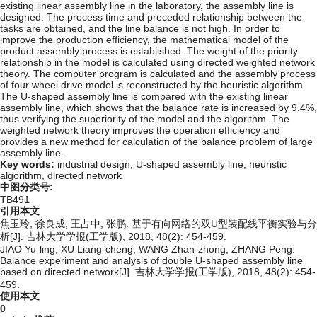
existing linear assembly line in the laboratory, the assembly line is
designed. The process time and preceded relationship between the
tasks are obtained, and the line balance is not high. In order to
improve the production efficiency, the mathematical model of the
product assembly process is established. The weight of the priority
relationship in the model is calculated using directed weighted network
theory. The computer program is calculated and the assembly process
of four wheel drive model is reconstructed by the heuristic algorithm.
The U-shaped assembly line is compared with the existing linear
assembly line, which shows that the balance rate is increased by 9.4%,
thus verifying the superiority of the model and the algorithm. The
weighted network theory improves the operation efficiency and
provides a new method for calculation of the balance problem of large
assembly line.
Key words:
industrial design,
U-shaped assembly line,
heuristic
algorithm,
directed network
中图分类号:
TB491
引用本文
焦玉玲, 徐良成, 王占中, 张鹏. 基于有向网络的双U型装配线平衡实验与分
析[J]. 吉林大学学报(工学版), 2018, 48(2): 454-459.
JIAO Yu-ling, XU Liang-cheng, WANG Zhan-zhong, ZHANG Peng.
Balance experiment and analysis of double U-shaped assembly line
based on directed network[J]. 吉林大学学报(工学版), 2018, 48(2): 454-
459.
使用本文
0