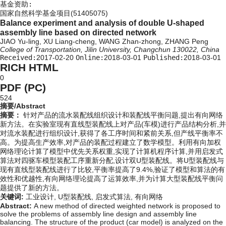
基金资助:
国家自然科学基金项目(51405075)
Balance experiment and analysis of double U-shaped
assembly line based on directed network
JIAO Yu-ling, XU Liang-cheng, WANG Zhan-zhong, ZHANG Peng
College of Transportation, Jilin University, Changchun 130022, China
Received:
2017-02-20
Online:
2018-03-01
Published:
2018-03-01
RICH HTML
0
PDF (PC)
524
摘要/Abstract
摘要：
针对产品的流水装配线组织设计和装配线平衡问题,提出有向网络
新方法。在实验室现有直线型装配线上对产品(车模)进行产品结构分析,并
对流水装配进行组织设计,获得了各工序时间和紧前关系,但产线平衡率不
高。为提高生产效率,对产品的装配过程建立了数学模型。利用有向加权
网络理论计算了模型中优先关系权重,实现了计算机程序计算,并用启发式
算法对四驱车模型装配工序重新分配,设计双U型装配线。将U型装配线与
现有直线型装配线进行了比较,平衡率提高了9.4%,验证了模型和算法的有
效性和优越性,有向网络理论提高了运算效率,并为计算大型装配线平衡问
题提供了新的方法。
关键词:
工业设计,
U型装配线,
启发式算法,
有向网络
Abstract:
A new method of directed weighted network is proposed to
solve the problems of assembly line design and assembly line
balancing. The structure of the product (car model) is analyzed on the