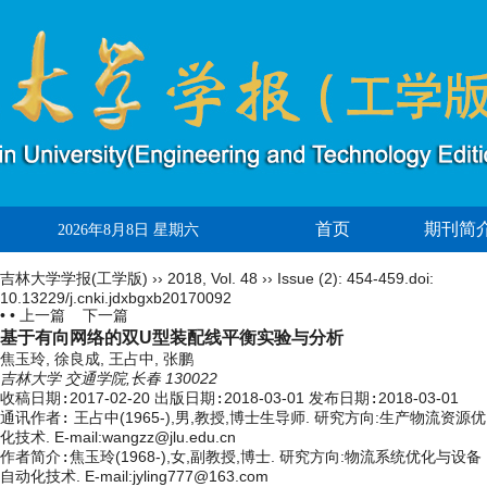
首页
期刊简
2026年8月8日 星期六
吉林大学学报(工学版)
››
2018
,
Vol. 48
››
Issue (2)
: 454-459.
doi:
10.13229/j.cnki.jdxbgxb20170092
• •
上一篇
下一篇
基于有向网络的双U型装配线平衡实验与分析
焦玉玲, 徐良成, 王占中, 张鹏
吉林大学 交通学院,长春 130022
收稿日期:
2017-02-20
出版日期:
2018-03-01
发布日期:
2018-03-01
通讯作者:
王占中(1965-),男,教授,博士生导师. 研究方向:生产物流资源优
化技术. E-mail:
wangzz@jlu.edu.cn
作者简介:
焦玉玲(1968-),女,副教授,博士. 研究方向:物流系统优化与设备
自动化技术. E-mail:jyling777@163.com