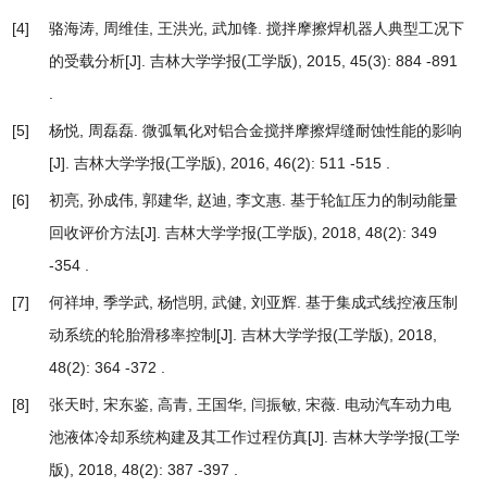
[4]
骆海涛, 周维佳, 王洪光, 武加锋.
搅拌摩擦焊机器人典型工况下
的受载分析
[J]. 吉林大学学报(工学版), 2015, 45(3): 884 -891
.
[5]
杨悦, 周磊磊.
微弧氧化对铝合金搅拌摩擦焊缝耐蚀性能的影响
[J]. 吉林大学学报(工学版), 2016, 46(2): 511 -515 .
[6]
初亮, 孙成伟, 郭建华, 赵迪, 李文惠.
基于轮缸压力的制动能量
回收评价方法
[J]. 吉林大学学报(工学版), 2018, 48(2): 349
-354 .
[7]
何祥坤, 季学武, 杨恺明, 武健, 刘亚辉.
基于集成式线控液压制
动系统的轮胎滑移率控制
[J]. 吉林大学学报(工学版), 2018,
48(2): 364 -372 .
[8]
张天时, 宋东鉴, 高青, 王国华, 闫振敏, 宋薇.
电动汽车动力电
池液体冷却系统构建及其工作过程仿真
[J]. 吉林大学学报(工学
版), 2018, 48(2): 387 -397 .