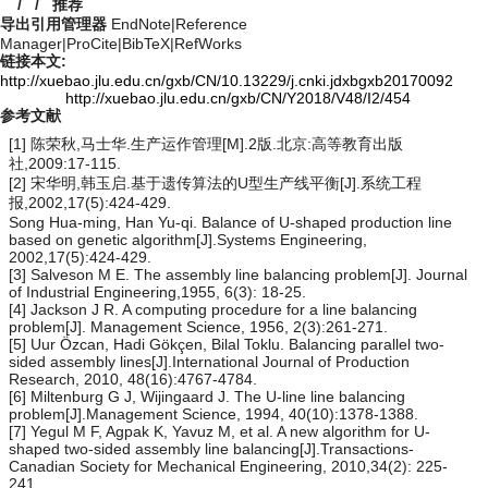
/
/
推荐
导出引用管理器
EndNote
|
Reference
Manager
|
ProCite
|
BibTeX
|
RefWorks
链接本文:
http://xuebao.jlu.edu.cn/gxb/CN/10.13229/j.cnki.jdxbgxb20170092
http://xuebao.jlu.edu.cn/gxb/CN/Y2018/V48/I2/454
参考文献
[1] 陈荣秋,马士华.生产运作管理[M].2版.北京:高等教育出版
社,2009:17-115.
[2] 宋华明,韩玉启.基于遗传算法的U型生产线平衡[J].系统工程
报,2002,17(5):424-429.
Song Hua-ming, Han Yu-qi. Balance of U-shaped production line
based on genetic algorithm[J].Systems Engineering,
2002,17(5):424-429.
[3] Salveson M E. The assembly line balancing problem[J]. Journal
of Industrial Engineering,1955, 6(3): 18-25.
[4] Jackson J R. A computing procedure for a line balancing
problem[J]. Management Science, 1956, 2(3):261-271.
[5] Uur Özcan, Hadi Gökçen, Bilal Toklu. Balancing parallel two-
sided assembly lines[J].International Journal of Production
Research, 2010, 48(16):4767-4784.
[6] Miltenburg G J, Wijingaard J. The U-line line balancing
problem[J].Management Science, 1994, 40(10):1378-1388.
[7] Yegul M F, Agpak K, Yavuz M, et al. A new algorithm for U-
shaped two-sided assembly line balancing[J].Transactions-
Canadian Society for Mechanical Engineering, 2010,34(2): 225-
241.