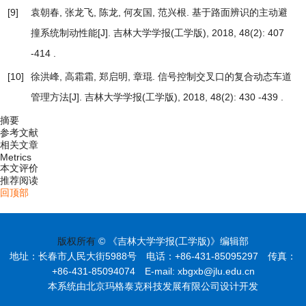
[9]
袁朝春, 张龙飞, 陈龙, 何友国, 范兴根.
基于路面辨识的主动避
撞系统制动性能
[J]. 吉林大学学报(工学版), 2018, 48(2): 407
-414 .
[10]
徐洪峰, 高霜霜, 郑启明, 章琨.
信号控制交叉口的复合动态车道
管理方法
[J]. 吉林大学学报(工学版), 2018, 48(2): 430 -439 .
摘要
参考文献
相关文章
Metrics
本文评价
推荐阅读
回顶部
版权所有
© 《吉林大学学报(工学版)》编辑部
地址：长春市人民大街5988号 电话：+86-431-85095297 传真：
+86-431-85094074 E-mail: xbgxb@jlu.edu.cn
本系统由北京玛格泰克科技发展有限公司设计开发