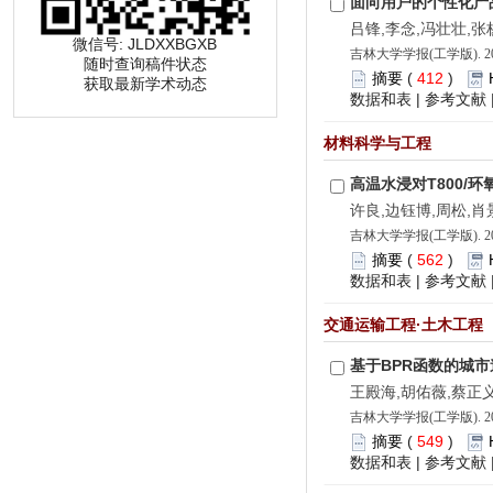
面向用户的个性化产
吕锋,李念,冯壮壮,张
微信号: JLDXXBGXB
吉林大学学报(工学版). 202
随时查询稿件状态
摘要
(
412
)
获取最新学术动态
数据和表
|
参考文献
材料科学与工程
高温水浸对T800/
许良,边钰博,周松,肖
吉林大学学报(工学版). 202
摘要
(
562
)
数据和表
|
参考文献
交通运输工程·土木工程
基于BPR函数的城
王殿海,胡佑薇,蔡正
吉林大学学报(工学版). 202
摘要
(
549
)
数据和表
|
参考文献