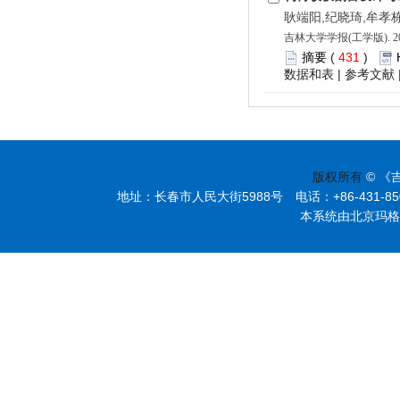
耿端阳,纪晓琦,牟孝栋
吉林大学学报(工学版). 202
摘要
(
431
)
数据和表
|
参考文献
版权所有
© 《
地址：长春市人民大街5988号 电话：+86-431-85095297
本系统由北京玛格