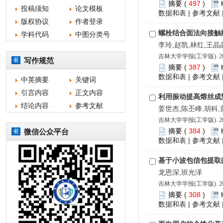
摘要
(
497
)
投稿须知
论文模板
数据和表
|
参考文献
版权协议
作者登录
螺栓结合面法向接触
学科代码
中图分类号
李玲,赵凯,林红,王晶
吉林大学学报(工学版). 202
写作规范
摘要
(
387
)
数据和表
|
参考文献
中英摘要
关键词
引言内容
正文内容
利用振动提高熔丝成
结论内容
参考文献
姜世杰,陈丕峰,胡科,
吉林大学学报(工学版). 202
摘要
(
384
)
微信公众平台
数据和表
|
参考文献
基于小波包信包提取
龙恩深,班光泽
吉林大学学报(工学版). 202
摘要
(
308
)
数据和表
|
参考文献