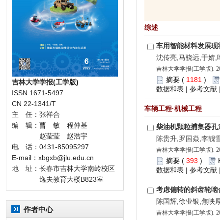
综述
车用智能材料发展现
沈传亮,马骁远,于婧,
吉林大学学报(工学版). 202
摘要
(
1181
)
吉林大学学报(工学版)
数据和表
|
参考文献
ISSN 1671-5497
CN 22-1341/T
车辆工程·机械工程
主 任：张祥合
编 辑：曹 敏 程仲基
柴油机颗粒捕集器孔
赵莹莹 赵浩宇
陈贵升,罗国焱,李靓雪
电 话：0431-85095297
吉林大学学报(工学版). 202
E-mail：xbgxb@jlu.edu.cn
摘要
(
393
)
地 址：长春市吉林大学南岭校区
数据和表
|
参考文献
逸夫教育大楼B823室
考虑偏转的斜齿轮啮
陈国辉,徐业银,焦映
作者中心
吉林大学学报(工学版). 202