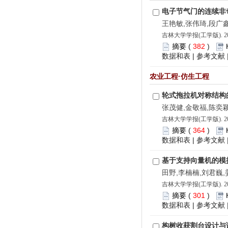
电子节气门的连续非
王艳敏,张伟琦,段广
吉林大学学报(工学版). 202
摘要
(
382
)
数据和表
|
参考文献
农业工程·仿生工程
轮式拖拉机对称结构
张茂健,金敬福,陈奕
吉林大学学报(工学版). 202
摘要
(
364
)
数据和表
|
参考文献
基于支持向量机的模
田野,李楠楠,刘君巍,
吉林大学学报(工学版). 202
摘要
(
301
)
数据和表
|
参考文献
构树收获割台设计与