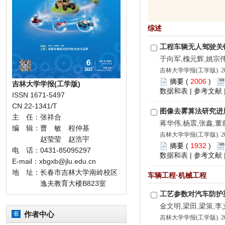
综述
工程车辆无人驾驶关
于向军,槐元辉,姚宗伟
吉林大学学报(工学版). 202
摘要
(
2006
)
吉林大学学报(工学版)
数据和表
|
参考文献
ISSN 1671-5497
CN 22-1341/T
图像去雾算法研究进
主 任：张祥合
蒋华伟,杨震,张鑫,董
编 辑：曹 敏 程仲基
吉林大学学报(工学版). 202
赵莹莹 赵浩宇
摘要
(
1932
)
电 话：0431-85095297
数据和表
|
参考文献
E-mail：xbgxb@jlu.edu.cn
地 址：长春市吉林大学南岭校区
车辆工程·机械工程
逸夫教育大楼B823室
工艺参数对汽车防护
金文明,梁田,梁策,李
作者中心
吉林大学学报(工学版). 202