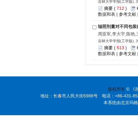
吉林大学学报(工学版). 202
摘要
(
712
)
数据和表
|
参考文献
辐照剂量对不同包装
周亚军,李大宇,陈艳
吉林大学学报(工学版). 202
摘要
(
513
)
数据和表
|
参考文献
版权所有
© 《
地址：长春市人民大街5988号 电话：+86-431-85095297
本系统由北京玛格