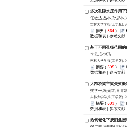
多次孔隙水压作用下
任敏达,丛林,孙思林
吉林大学学报(工学版). 202
摘要
(
864
)
数据和表
|
参考文献
基于不同孔径范围的
李艺,苏悦琦
吉林大学学报(工学版). 202
摘要
(
595
)
数据和表
|
参考文献
大跨桥梁主梁失效概率分
樊学平,杨光红,肖青
吉林大学学报(工学版). 202
摘要
(
683
)
数据和表
|
参考文献
热氧老化下废旧叠层
张广泰,王明阳,郭俏