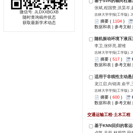
基于SVR的轴向柱
张斌,程国赞,洪昊岑,
微信号: JLDXXBGXB
吉林大学学报(工学版). 202
随时查询稿件状态
摘要
(
1104
)
获取最新学术动态
数据和表
|
参考文献
随机振动环境下液压
李卫,张怀亮,瞿维
吉林大学学报(工学版). 202
摘要
(
517
)
数据和表
|
参考文献
适用于非线性主动悬
龙江启,向锦涛,俞平
吉林大学学报(工学版). 202
摘要
(
600
)
数据和表
|
参考文献
交通运输工程·土木工程
基于KNN回归的客
卢凯,吴蔚,林观荣,田