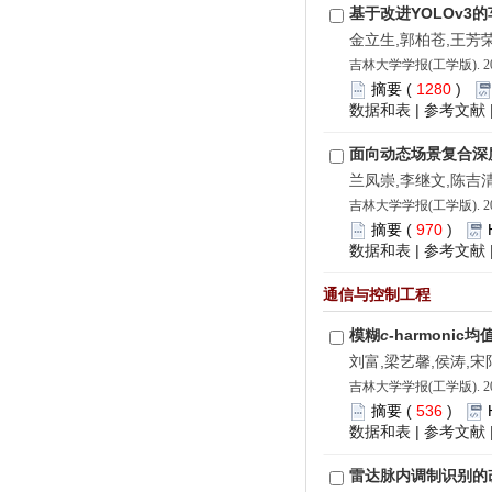
基于改进YOLOv3
金立生,郭柏苍,王芳
吉林大学学报(工学版). 202
摘要
(
1280
)
数据和表
|
参考文献
面向动态场景复合深度
兰凤崇,李继文,陈吉
吉林大学学报(工学版). 202
摘要
(
970
)
数据和表
|
参考文献
通信与控制工程
模糊
c
-harmoni
刘富,梁艺馨,侯涛,宋
吉林大学学报(工学版). 202
摘要
(
536
)
数据和表
|
参考文献
雷达脉内调制识别的