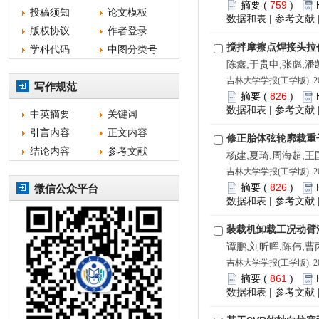
摘要
(
759
)
投稿须知
论文模板
数据和表
|
参考文献
版权协议
作者登录
搅拌摩擦点焊接头拉
学科代码
中图分类号
陈鑫,于贵申,张彪,潘
吉林大学学报(工学版). 202
写作规范
摘要
(
826
)
数据和表
|
参考文献
中英摘要
关键词
引言内容
正文内容
修正胎体弦轮廓载重
结论内容
参考文献
杨建,夏琦,周海超,王
吉林大学学报(工学版). 202
摘要
(
826
)
微信公众平台
数据和表
|
参考文献
装载机卸载工况动臂
谭鹏,刘昕晖,陈伟,曹
吉林大学学报(工学版). 202
摘要
(
861
)
数据和表
|
参考文献