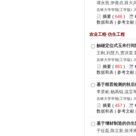
谭永营,伊善贞,薛大兵
吉林大学学报(工学版). 202
摘要
(
646
)
数据和表
|
参考文献
农业工程·仿生工程
触碰定位式玉米行间
王刚,刘慧力,贾洪雷,
吉林大学学报(工学版). 202
摘要
(
861
)
数据和表
|
参考文献
基于根茬检测的秋后
李景彬,杨禹锟,温宝琴
吉林大学学报(工学版). 202
摘要
(
457
)
数据和表
|
参考文献
基于增材制造的仿生
于征磊,陈立新,徐泽洲